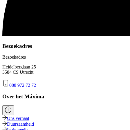
Bezoekadres
Bezoekadres
Heidelberglaan 25
3584 CS Utrecht
088 972 72 72
Over het Máxima
Ons verhaal
Duurzaamheid
In de media