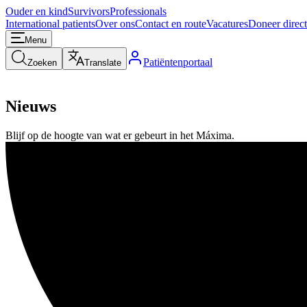
Ouder en kind
Survivors
Professionals
International patients
Over ons
Contact en route
Vacatures
Doneer direct
Menu
Patiëntenportaal
Zoeken
Translate
Nieuws
Blijf op de hoogte van wat er gebeurt in het Máxima.