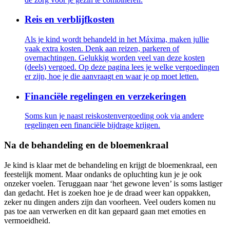
Reis en verblijfkosten
Als je kind wordt behandeld in het Máxima, maken jullie
vaak extra kosten. Denk aan reizen, parkeren of
overnachtingen. Gelukkig worden veel van deze kosten
(deels) vergoed. Op deze pagina lees je welke vergoedingen
er zijn, hoe je die aanvraagt en waar je op moet letten.
Financiële regelingen en verzekeringen
Soms kun je naast reiskostenvergoeding ook via andere
regelingen een financiële bijdrage krijgen.
Na de behandeling en de bloemenkraal
Je kind is klaar met de behandeling en krijgt de bloemenkraal, een
feestelijk moment. Maar ondanks de opluchting kun je je ook
onzeker voelen. Teruggaan naar ‘het gewone leven’ is soms lastiger
dan gedacht. Het is zoeken hoe je de draad weer kan oppakken,
zeker nu dingen anders zijn dan voorheen. Veel ouders komen nu
pas toe aan verwerken en dit kan gepaard gaan met emoties en
vermoeidheid.