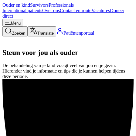
Ouder en kind
Survivors
Professionals
International patients
Over ons
Contact en route
Vacatures
Doneer
direct
Menu
Patiëntenportaal
Zoeken
Translate
Steun voor jou als ouder
De behandeling van je kind vraagt veel van jou en je gezin.
Hieronder vind je informatie en tips die je kunnen helpen tijdens
deze periode.