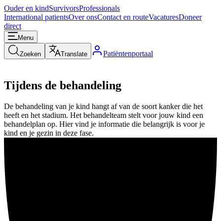
Ouder en kind
Survivors
Professionals
International patients
Over ons
Contact en route
Vacatures
Doneer
direct
Menu
Patiëntenportaal
Zoeken
Translate
Tijdens de behandeling
De behandeling van je kind hangt af van de soort kanker die het
heeft en het stadium. Het behandelteam stelt voor jouw kind een
behandelplan op. Hier vind je informatie die belangrijk is voor je
kind en je gezin in deze fase.