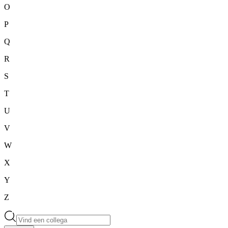
O
P
Q
R
S
T
U
V
W
X
Y
Z