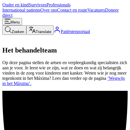
Ouder en kind
Survivors
Professionals
International patients
Over ons
Contact en route
Vacatures
Doneer
direct
Menu
Patiëntenportaal
Zoeken
Translate
Het behandelteam
Op deze pagina stellen de artsen en verpleegkundig specialisten zich
aan je voor. Je leest wie ze zijn, wat ze doen en wat zij belangrijk
vinden in de zorg voor kinderen met kanker. Weten wie je nog meer
tegenkomt in het Máxima? Lees dan verder op de pagina
‘Wegwijs
in het Máxima’.