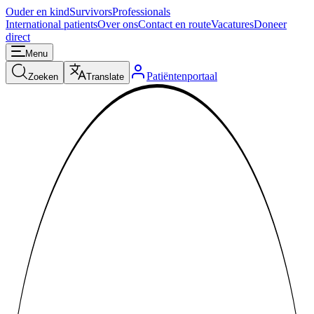
Ouder en kind
Survivors
Professionals
International patients
Over ons
Contact en route
Vacatures
Doneer
direct
Menu
Patiëntenportaal
Zoeken
Translate