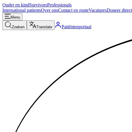
Ouder en kind
Survivors
Professionals
International patients
Over ons
Contact en route
Vacatures
Doneer direct
Menu
Patiëntenportaal
Zoeken
Translate