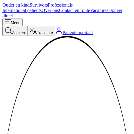
Ouder en kind
Survivors
Professionals
International patients
Over ons
Contact en route
Vacatures
Doneer
direct
Menu
Patiëntenportaal
Zoeken
Translate