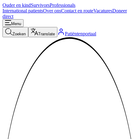
Ouder en kind
Survivors
Professionals
International patients
Over ons
Contact en route
Vacatures
Doneer
direct
Menu
Patiëntenportaal
Zoeken
Translate