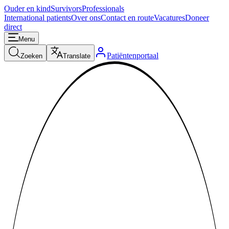
Ouder en kind
Survivors
Professionals
International patients
Over ons
Contact en route
Vacatures
Doneer
direct
Menu
Patiëntenportaal
Zoeken
Translate