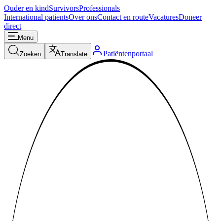
Ouder en kind
Survivors
Professionals
International patients
Over ons
Contact en route
Vacatures
Doneer
direct
Menu
Patiëntenportaal
Zoeken
Translate