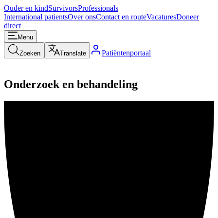
Ouder en kind
Survivors
Professionals
International patients
Over ons
Contact en route
Vacatures
Doneer
direct
Menu
Patiëntenportaal
Zoeken
Translate
Onderzoek en behandeling