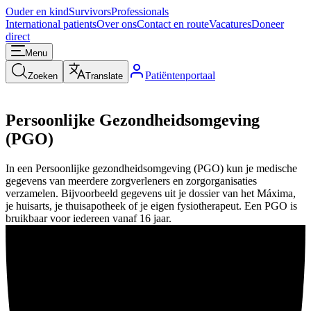
Ouder en kind
Survivors
Professionals
International patients
Over ons
Contact en route
Vacatures
Doneer
direct
Menu
Patiëntenportaal
Zoeken
Translate
Persoonlijke Gezondheidsomgeving
(PGO)
In een Persoonlijke gezondheidsomgeving (PGO) kun je medische
gegevens van meerdere zorgverleners en zorgorganisaties
verzamelen. Bijvoorbeeld gegevens uit je dossier van het Máxima,
je huisarts, je thuisapotheek of je eigen fysiotherapeut. Een PGO is
bruikbaar voor iedereen vanaf 16 jaar.