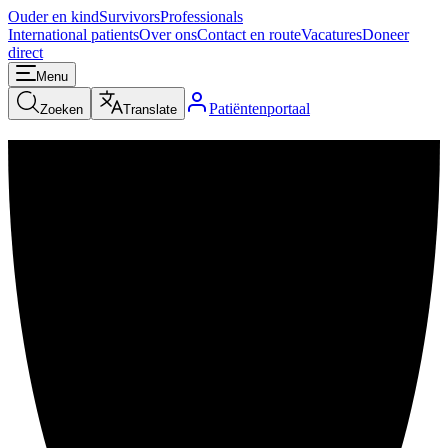
Ouder en kind
Survivors
Professionals
International patients
Over ons
Contact en route
Vacatures
Doneer
direct
Menu
Patiëntenportaal
Zoeken
Translate