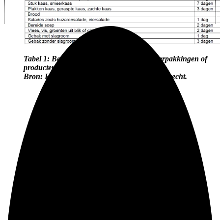
Tabel 1: Bewaartermijnen van geopende verpakkingen of
producten zonder houdbaarheidsdatum.
Bron: Hygiënische voedingsrichtlijn UMC Utrecht.