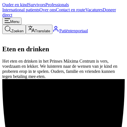
Ouder en kind
Survivors
Professionals
International patients
Over ons
Contact en route
Vacatures
Doneer
direct
Menu
Patiëntenportaal
Zoeken
Translate
Eten en drinken
Het eten en drinken in het Prinses Máxima Centrum is vers,
voedzaam en lekker. We luisteren naar de wensen van je kind en
proberen erop in te spelen. Ouders, familie en vrienden kunnen
tegen betaling mee-eten.