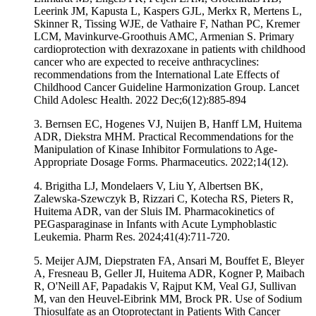
Leerink JM, Kapusta L, Kaspers GJL, Merkx R, Mertens L,
Skinner R, Tissing WJE, de Vathaire F, Nathan PC, Kremer
LCM, Mavinkurve-Groothuis AMC, Armenian S. Primary
cardioprotection with dexrazoxane in patients with childhood
cancer who are expected to receive anthracyclines:
recommendations from the International Late Effects of
Childhood Cancer Guideline Harmonization Group. Lancet
Child Adolesc Health. 2022 Dec;6(12):885-894
3. Bernsen EC, Hogenes VJ, Nuijen B, Hanff LM, Huitema
ADR, Diekstra MHM. Practical Recommendations for the
Manipulation of Kinase Inhibitor Formulations to Age-
Appropriate Dosage Forms. Pharmaceutics. 2022;14(12).
4. Brigitha LJ, Mondelaers V, Liu Y, Albertsen BK,
Zalewska-Szewczyk B, Rizzari C, Kotecha RS, Pieters R,
Huitema ADR, van der Sluis IM. Pharmacokinetics of
PEGasparaginase in Infants with Acute Lymphoblastic
Leukemia. Pharm Res. 2024;41(4):711-720.
5. Meijer AJM, Diepstraten FA, Ansari M, Bouffet E, Bleyer
A, Fresneau B, Geller JI, Huitema ADR, Kogner P, Maibach
R, O'Neill AF, Papadakis V, Rajput KM, Veal GJ, Sullivan
M, van den Heuvel-Eibrink MM, Brock PR. Use of Sodium
Thiosulfate as an Otoprotectant in Patients With Cancer