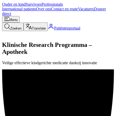
Ouder en kind
Survivors
Professionals
International patients
Over ons
Contact en route
Vacatures
Doneer
direct
Menu
Patiëntenportaal
Zoeken
Translate
Klinische Research Programma –
Apotheek
Veilige effectieve kindgerichte medicatie dankzij innovatie