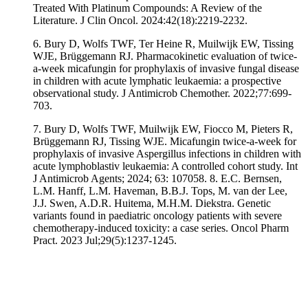
Treated With Platinum Compounds: A Review of the
Literature. J Clin Oncol. 2024:42(18):2219-2232.
6. Bury D, Wolfs TWF, Ter Heine R, Muilwijk EW, Tissing
WJE, Brüggemann RJ. Pharmacokinetic evaluation of twice-
a-week micafungin for prophylaxis of invasive fungal disease
in children with acute lymphatic leukaemia: a prospective
observational study. J Antimicrob Chemother. 2022;77:699-
703.
7. Bury D, Wolfs TWF, Muilwijk EW, Fiocco M, Pieters R,
Brüggemann RJ, Tissing WJE. Micafungin twice-a-week for
prophylaxis of invasive Aspergillus infections in children with
acute lymphoblastiv leukaemia: A controlled cohort study. Int
J Antimicrob Agents; 2024; 63: 107058. 8. E.C. Bernsen,
L.M. Hanff, L.M. Haveman, B.B.J. Tops, M. van der Lee,
J.J. Swen, A.D.R. Huitema, M.H.M. Diekstra. Genetic
variants found in paediatric oncology patients with severe
chemotherapy-induced toxicity: a case series. Oncol Pharm
Pract. 2023 Jul;29(5):1237-1245.