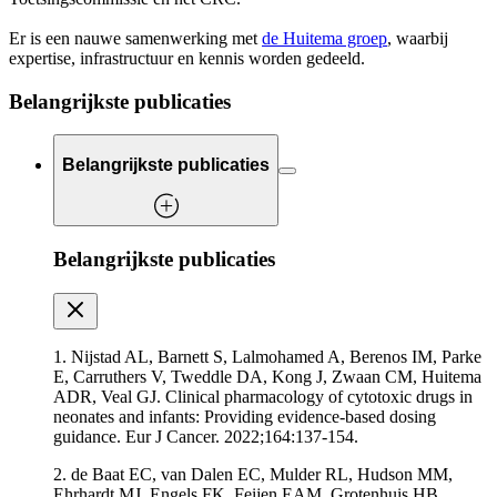
Er is een nauwe samenwerking met
de Huitema groep
, waarbij
expertise, infrastructuur en kennis worden gedeeld.
Belangrijkste publicaties
Belangrijkste publicaties
Belangrijkste publicaties
1. Nijstad AL, Barnett S, Lalmohamed A, Berenos IM, Parke
E, Carruthers V, Tweddle DA, Kong J, Zwaan CM, Huitema
ADR, Veal GJ. Clinical pharmacology of cytotoxic drugs in
neonates and infants: Providing evidence-based dosing
guidance. Eur J Cancer. 2022;164:137-154.
2. de Baat EC, van Dalen EC, Mulder RL, Hudson MM,
Ehrhardt MJ, Engels FK, Feijen EAM, Grotenhuis HB,