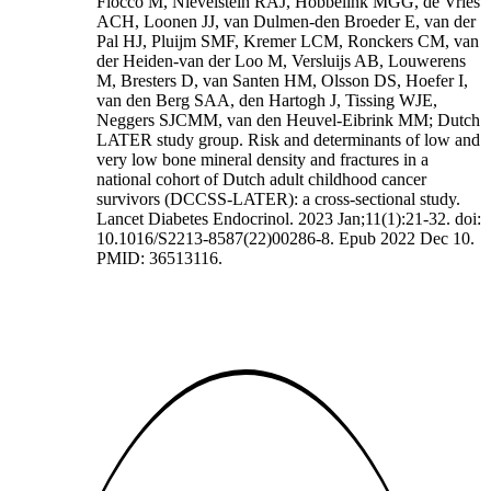
Fiocco M, Nievelstein RAJ, Hobbelink MGG, de Vries
ACH, Loonen JJ, van Dulmen-den Broeder E, van der
Pal HJ, Pluijm SMF, Kremer LCM, Ronckers CM, van
der Heiden-van der Loo M, Versluijs AB, Louwerens
M, Bresters D, van Santen HM, Olsson DS, Hoefer I,
van den Berg SAA, den Hartogh J, Tissing WJE,
Neggers SJCMM, van den Heuvel-Eibrink MM; Dutch
LATER study group. Risk and determinants of low and
very low bone mineral density and fractures in a
national cohort of Dutch adult childhood cancer
survivors (DCCSS-LATER): a cross-sectional study.
Lancet Diabetes Endocrinol. 2023 Jan;11(1):21-32. doi:
10.1016/S2213-8587(22)00286-8. Epub 2022 Dec 10.
PMID: 36513116.