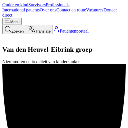
Ouder en kind
Survivors
Professionals
International patients
Over ons
Contact en route
Vacatures
Doneer
direct
Menu
Patiëntenportaal
Zoeken
Translate
Van den Heuvel-Eibrink groep
Niertumoren en toxiciteit van kinderkanker