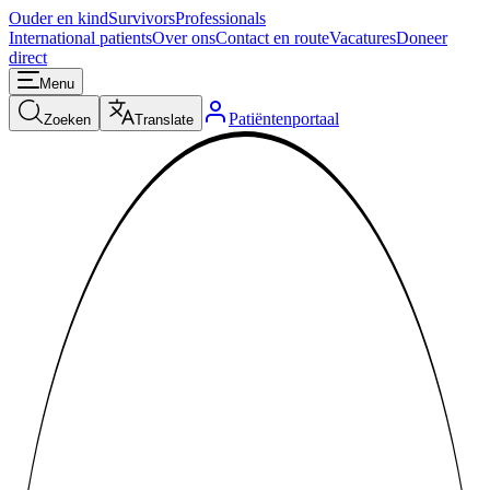
Ouder en kind
Survivors
Professionals
International patients
Over ons
Contact en route
Vacatures
Doneer
direct
Menu
Patiëntenportaal
Zoeken
Translate