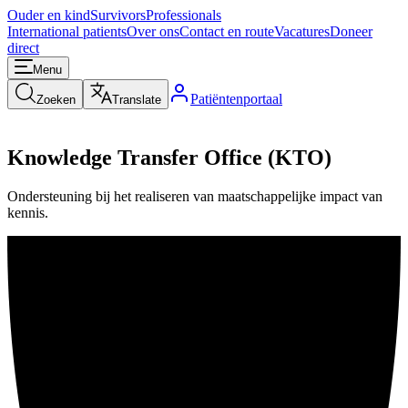
Ouder en kind
Survivors
Professionals
International patients
Over ons
Contact en route
Vacatures
Doneer
direct
Menu
Patiëntenportaal
Zoeken
Translate
Knowledge Transfer Office (KTO)
Ondersteuning bij het realiseren van maatschappelijke impact van
kennis.