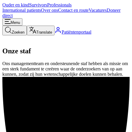
Ouder en kind
Survivors
Professionals
International patients
Over ons
Contact en route
Vacatures
Doneer
direct
Menu
Patiëntenportaal
Zoeken
Translate
Onze staf
Ons managementteam en ondersteunende staf hebben als missie om
een sterk fundament te creëren waar de onderzoekers van op aan
kunnen, zodat zij hun wetenschappelijke doelen kunnen behalen.