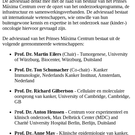
De adviesraad denkt mee met de raad van bestuur van het Prinses
Máxima Centrum over de opzet van het onderzoeksprogramma, de
infrastructuur en samenwerkingsverbanden. De adviesraad bestaat
uit internationale wetenschappers, wie omwille van hun
buitengewone kennis en expertise in het onderzoek naar (kinder-)
oncologie hiervoor gevraagd zijn.
De adviesraad van het Prinses Máxima Centrum bestaat uit de
volgende gerenommeerde wetenschappers:
Prof. Dr. Martin Eilers
(Chair) - Tumorgenese, University
of Würzburg, Biocenter, Würzburg, Duitsland
Prof. Dr. Ton Schumacher
(Co-chair) - Kanker
Immunologie, Nederlands Kanker Instituut, Amsterdam,
Nederland
Prof. Dr. Richard Gilbertson
- Cellulaire en moleculaire
oorsprong van kanker, University of Cambridge, Cambridge,
GB
P
rof. Dr. Anton Henssen
- Centrum voor experimenteel en
klinisch onderzoek, Max Delbrück Center (MDC) and
Charité University Hospital Berlin, Berlijn, Duitsland
Prof. Dr. Anne May
- Klinische epidemiologie van kanker,