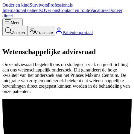
Ouder en kind
Survivors
Professionals
International patients
Over ons
Contact en route
Vacatures
Doneer
direct
Menu
Patiëntenportaal
Zoeken
Translate
Wetenschappelijke adviesraad
Onze adviesraad begeleidt ons op strategisch vlak en geeft richting
aan ons wetenschappelijk onderzoek. Dit garandeert de hoge
kwaliteit van het onderzoek aan het Prinses Máxima Centrum. De
integratie van zorg en onderzoek betekent dat wetenschappelijke
bevindingen direct toegepast kunnen worden in de behandeling van
onze patiënten.