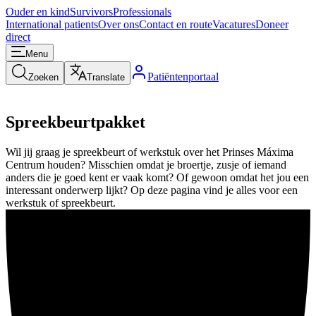
Ouder en kind
Survivors
Professionals
International patients
Over ons
Contact en route
Vacatures
Doneer
direct
Menu
Patiëntenportaal
Zoeken
Translate
Spreekbeurtpakket
Wil jij graag je spreekbeurt of werkstuk over het Prinses Máxima
Centrum houden? Misschien omdat je broertje, zusje of iemand
anders die je goed kent er vaak komt? Of gewoon omdat het jou een
interessant onderwerp lijkt? Op deze pagina vind je alles voor een
werkstuk of spreekbeurt.