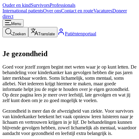
Ouder en kind
Survivors
Professionals
International patients
Over ons
Contact en route
Vacatures
Doneer
direct
Menu
Patiëntenportaal
Zoeken
Translate
Je gezondheid
Goed voor jezelf zorgen begint met weten waar je op kunt letten. De
behandeling voor kinderkanker kan gevolgen hebben die pas jaren
later merkbaar worden. Soms lichamelijk, soms mentaal, soms
allebei. Niet iedereen krijgt hiermee te maken, maar goede
informatie helpt jou de regie te houden over je eigen gezondheid.
Op deze pagina lees je meer over leefstijl, late gevolgen en wat jij
zelf kunt doen om je zo goed mogelijk te voelen.
Gezondheid is meer dan de afwezigheid van ziekte. Voor survivors
van kinderkanker betekent het vaak opnieuw leren luisteren naar je
lichaam en vertrouwen krijgen in je lijf. De behandelingen kunnen
blijvende gevolgen hebben, zowel lichamelijk als mentaal, waardoor
aandacht voor gezondheid en leefstijl extra belangrijk is.