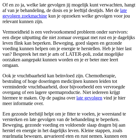
Of en zo ja, welke late gevolgen jij mogelijk kunt verwachten, hangt
af van je behandeling, de dosis en je leeftijd destijds. Met de
late
gevolgen zoekmachine
kun je opzoeken welke gevolgen voor jou
relevant kunnen zijn.
Vermoeidheid is een veelvoorkomend probleem onder survivors:
een diepe uitputting die niet zomaar overgaat met rust en je dagelijks
leven flink kan beperken. Beweging, goed slapen en gezonde
voeding kunnen helpen om je energie te herstellen. Heb je hier last
van? Bespreek het met je arts of LATER-poli, zodat mogelijke
oorzaken aangepakt kunnen worden en je er beter mee leert
omgaan.
Ook je vruchtbaarheid kan beïnvloed zijn. Chemotherapie,
bestraling of hoge doseringen medicijnen kunnen leiden tot
verminderde vruchtbaarheid, door bijvoorbeeld een vervroegde
overgang of een lagere spermaproductie. Niet iedereen krijgt
hiermee te maken. Op de pagina over
late gevolgen
vind je hier
meer informatie over.
Een gezonde leefstijl helpt om je fitter te voelen, je weerstand te
versterken en late gevolgen van de behandeling te beperken.
Beweging, gezonde voeding en voldoende slaap dragen bij aan
herstel en energie in het dagelijks leven. Kleine stappen, zoals
regelmatig bewegen, gevarieerd eten en rust nemen, kunnen een