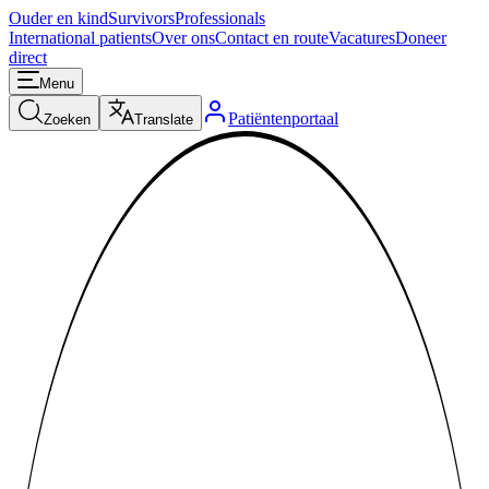
Ouder en kind
Survivors
Professionals
International patients
Over ons
Contact en route
Vacatures
Doneer
direct
Menu
Patiëntenportaal
Zoeken
Translate