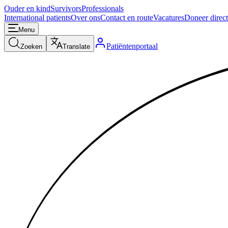
Ouder en kind
Survivors
Professionals
International patients
Over ons
Contact en route
Vacatures
Doneer direct
Menu
Patiëntenportaal
Zoeken
Translate