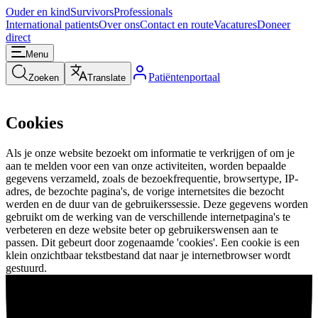
Ouder en kind
Survivors
Professionals
International patients
Over ons
Contact en route
Vacatures
Doneer
direct
Menu
Patiëntenportaal
Zoeken
Translate
Cookies
Als je onze website bezoekt om informatie te verkrijgen of om je
aan te melden voor een van onze activiteiten, worden bepaalde
gegevens verzameld, zoals de bezoekfrequentie, browsertype, IP-
adres, de bezochte pagina's, de vorige internetsites die bezocht
werden en de duur van de gebruikerssessie. Deze gegevens worden
gebruikt om de werking van de verschillende internetpagina's te
verbeteren en deze website beter op gebruikerswensen aan te
passen. Dit gebeurt door zogenaamde 'cookies'. Een cookie is een
klein onzichtbaar tekstbestand dat naar je internetbrowser wordt
gestuurd.