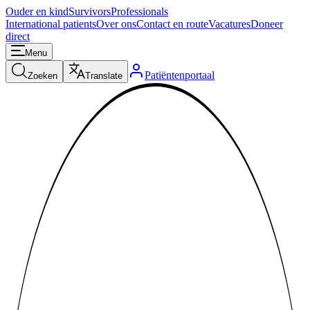
Ouder en kind
Survivors
Professionals
International patients
Over ons
Contact en route
Vacatures
Doneer
direct
Menu
Patiëntenportaal
Zoeken
Translate