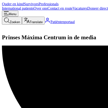
Ouder en kind
Survivors
Professionals
International patients
Over ons
Contact en route
Vacatures
Doneer direct
Menu
Patiëntenportaal
Zoeken
Translate
Prinses Máxima Centrum in de media