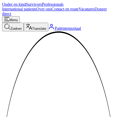
Ouder en kind
Survivors
Professionals
International patients
Over ons
Contact en route
Vacatures
Doneer
direct
Menu
Patiëntenportaal
Zoeken
Translate