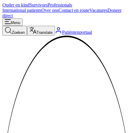
Ouder en kind
Survivors
Professionals
International patients
Over ons
Contact en route
Vacatures
Doneer
direct
Menu
Patiëntenportaal
Zoeken
Translate