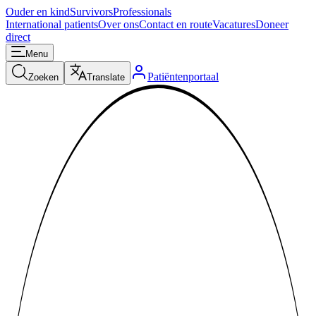
Ouder en kind
Survivors
Professionals
International patients
Over ons
Contact en route
Vacatures
Doneer
direct
Menu
Patiëntenportaal
Zoeken
Translate