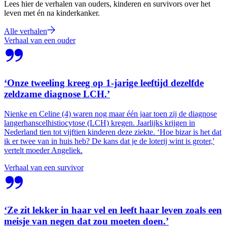
Lees hier de verhalen van ouders, kinderen en survivors over het
leven met én na kinderkanker.
Alle verhalen
Verhaal van een ouder
‘Onze tweeling kreeg op 1-jarige leeftijd dezelfde
zeldzame diagnose LCH.’
Nienke en Celine (4) waren nog maar één jaar toen zij de diagnose
langerhanscelhistiocytose (LCH) kregen. Jaarlijks krijgen in
Nederland tien tot vijftien kinderen deze ziekte. ‘Hoe bizar is het dat
ik er twee van in huis heb? De kans dat je de loterij wint is groter,'
vertelt moeder Angeliek.
Verhaal van een survivor
‘Ze zit lekker in haar vel en leeft haar leven zoals een
meisje van negen dat zou moeten doen.’