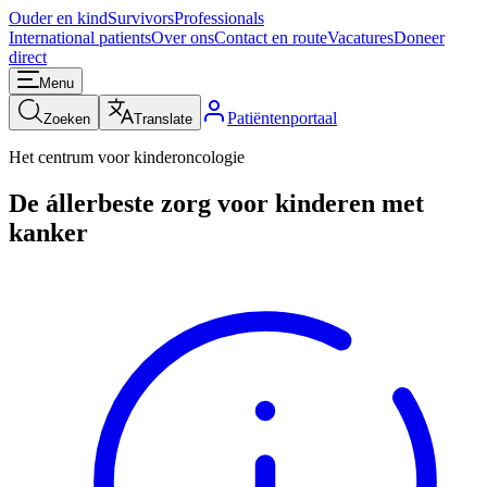
Ouder en kind
Survivors
Professionals
International patients
Over ons
Contact en route
Vacatures
Doneer
direct
Menu
Patiëntenportaal
Zoeken
Translate
Het centrum voor kinderoncologie
De állerbeste zorg voor kinderen met
kanker