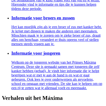
De behandeling van je kind vraagt veel van jou en je gezin.
Hieronder vind je informatie en tips die je kunnen helpen
tijdens deze periode.
Informatie voor broers en zussen
Het kan moeilijk zijn als je een broer of zus met kanker hebt.
Je krijgt met dingen te maken die anderen niet meemaken.
Misschien maak je je zorgen om je zieke broer of zus, draait
alles om hem/haar, verandert er thuis opeens veel of stellen
mensen steeds vragen aan je.
Informatie voor jongeren
Welkom op de jongeren website van het Prinses Máxima
Centrum. Deze site is gemaakt samen met jongeren die zelf
kanker hebben (gehad). Je vindt hier informatie die je helpt
begrijpen wat er met je aan de hand is en wat er gaat
gebeuren. Ook lees je over onderwerpen als gevoelens,
school en omgaan met vrienden. De site kan je helpen om op
een rij te zetten wat je allemaal voelt en meemaakt.
Verhalen uit het Máxima