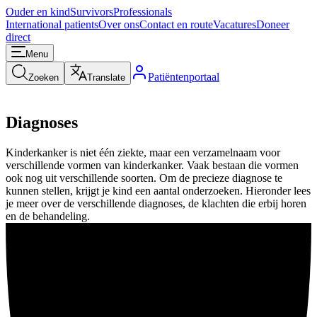
Ouder en kind
Survivors
Professionals
International patients
Over ons
Contact en route
Vacatures
Doneer
direct
Menu
Patiëntenportaal
Zoeken
Translate
Diagnoses
Kinderkanker is niet één ziekte, maar een verzamelnaam voor
verschillende vormen van kinderkanker. Vaak bestaan die vormen
ook nog uit verschillende soorten. Om de precieze diagnose te
kunnen stellen, krijgt je kind een aantal onderzoeken. Hieronder lees
je meer over de verschillende diagnoses, de klachten die erbij horen
en de behandeling.