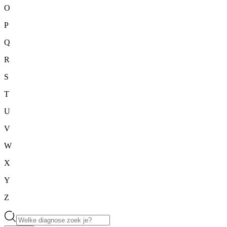
O
P
Q
R
S
T
U
V
W
X
Y
Z