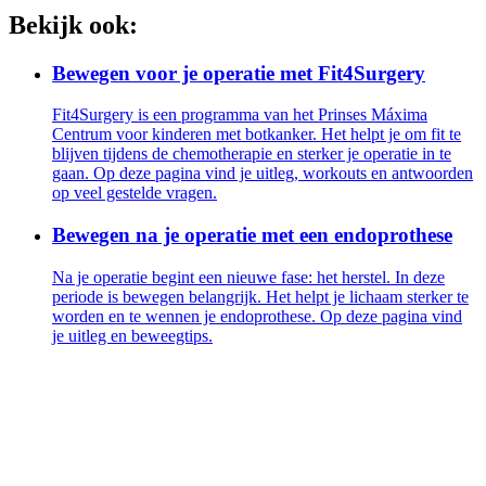
Bekijk ook:
Bewegen voor je operatie met Fit4Surgery
Fit4Surgery is een programma van het Prinses Máxima
Centrum voor kinderen met botkanker. Het helpt je om fit te
blijven tijdens de chemotherapie en sterker je operatie in te
gaan. Op deze pagina vind je uitleg, workouts en antwoorden
op veel gestelde vragen.
Bewegen na je operatie met een endoprothese
Na je operatie begint een nieuwe fase: het herstel. In deze
periode is bewegen belangrijk. Het helpt je lichaam sterker te
worden en te wennen je endoprothese. Op deze pagina vind
je uitleg en beweegtips.