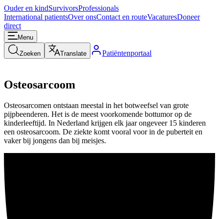
Ouder en kind
Survivors
Professionals
International patients
Over ons
Contact en route
Vacatures
Doneer
direct
Menu
Patiëntenportaal
Zoeken
Translate
Osteosarcoom
Osteosarcomen ontstaan meestal in het botweefsel van grote
pijpbeenderen. Het is de meest voorkomende bottumor op de
kinderleeftijd. In Nederland krijgen elk jaar ongeveer 15 kinderen
een osteosarcoom. De ziekte komt vooral voor in de puberteit en
vaker bij jongens dan bij meisjes.