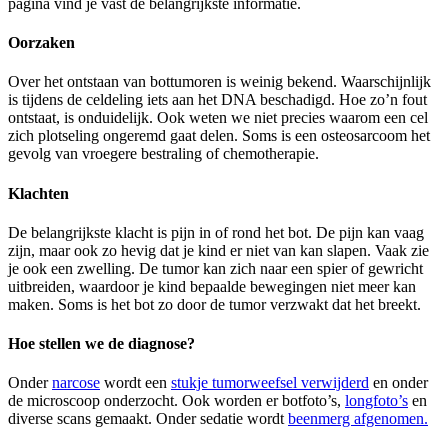
pagina vind je vast de belangrijkste informatie.
Oorzaken
Over het ontstaan van bottumoren is weinig bekend. Waarschijnlijk
is tijdens de celdeling iets aan het DNA beschadigd. Hoe zo’n fout
ontstaat, is onduidelijk. Ook weten we niet precies waarom een cel
zich plotseling ongeremd gaat delen. Soms is een osteosarcoom het
gevolg van vroegere bestraling of chemotherapie.
Klachten
De belangrijkste klacht is pijn in of rond het bot. De pijn kan vaag
zijn, maar ook zo hevig dat je kind er niet van kan slapen. Vaak zie
je ook een zwelling. De tumor kan zich naar een spier of gewricht
uitbreiden, waardoor je kind bepaalde bewegingen niet meer kan
maken. Soms is het bot zo door de tumor verzwakt dat het breekt.
Hoe stellen we de diagnose?
Onder
narcose
wordt een
stukje tumorweefsel verwijderd
en onder
de microscoop onderzocht. Ook worden er botfoto’s,
longfoto’s
en
diverse scans gemaakt. Onder sedatie wordt
beenmerg afgenomen.