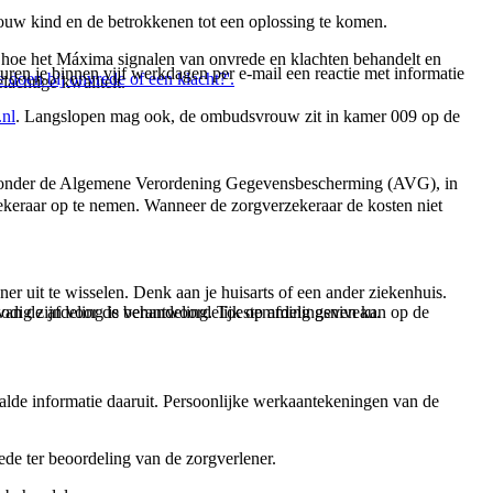
jouw kind en de betrokkenen tot een oplossing te komen.
t hoe het Máxima signalen van onvrede en klachten behandelt en
ren je binnen vijf werkdagen per e-mail een reactie met informatie
 doen bij onvrede of een klacht?'.
lachtige kwaliteit.
nl
. Langslopen mag ook, de ombudsvrouw zit in kamer 009 op de
aaronder de Algemene Verordening Gegevensbescherming (AVG), in
zekeraar op te nemen. Wanneer de zorgverzekeraar de kosten niet
r uit te wisselen. Denk aan je huisarts of een ander ziekenhuis.
e nodig zijn voor de behandeling. Toestemming geven kan op de
 van de afdeling is verantwoordelijk op afdelingsniveau.
epaalde informatie daaruit. Persoonlijke werkaantekeningen van de
mede ter beoordeling van de zorgverlener.