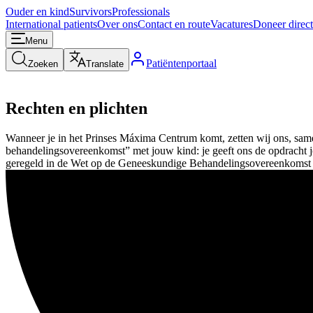
Ouder en kind
Survivors
Professionals
International patients
Over ons
Contact en route
Vacatures
Doneer direct
Menu
Patiëntenportaal
Zoeken
Translate
Rechten en plichten
Wanneer je in het Prinses Máxima Centrum komt, zetten wij ons, samen
behandelingsovereenkomst” met jouw kind: je geeft ons de opdracht jo
geregeld in de Wet op de Geneeskundige Behandelingsovereenkom