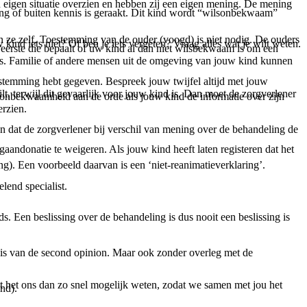
 eigen situatie overzien en hebben zij een eigen mening. De mening
ling of buiten kennis is geraakt. Dit kind wordt “wilsonbekwaam”
sen ze zelf. Toestemming van de ouder (voogd) is niet nodig. De ouders
ind iets niet? Of ben je iets vergeten? Vraag alles wat je wilt weten.
 eerste die bepaalt of uw kind al dan niet wilsbekwaam is om een
aars. Familie of andere mensen uit de omgeving van jouw kind kunnen
oestemming hebt gegeven. Bespreek jouw twijfel altijd met jouw
t, terwijl dit gevaarlijk voor jouw kind is. Dan moet de zorgverlener
lsonbekwaamheid aan de orde als jouw kind de informatie over zijn
rzien.
jn dat de zorgverlener bij verschil van mening over de behandeling de
gaandonatie te weigeren. Als jouw kind heeft laten registeren dat het
g). Een voorbeeld daarvan is een ‘niet-reanimatieverklaring’.
lend specialist.
. Een beslissing over de behandeling is dus nooit een beslissing is
el is van de second opinion. Maar ook zonder overleg met de
aat het ons dan zo snel mogelijk weten, zodat we samen met jou het
nd).