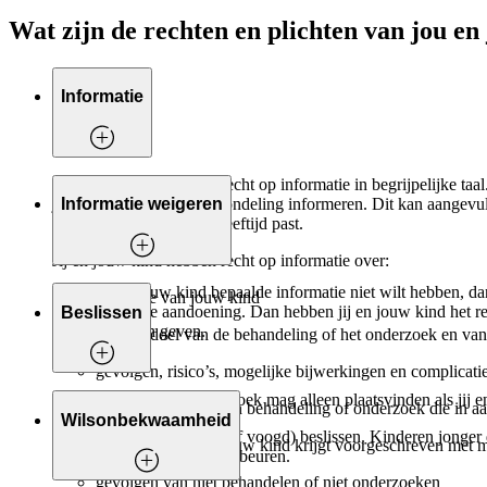
Wat zijn de rechten en plichten van jou en
Informatie
Jij en jouw kind hebben recht op informatie in begrijpelijke t
jou en jouw kind altijd mondeling informeren. Dit kan aangevul
Informatie weigeren
vorm die bij zijn of haar leeftijd past.
Jij en jouw kind hebben recht op informatie over:
Als jij en/of jouw kind bepaalde informatie niet wilt hebben, da
de ziekte van jouw kind
op een erfelijke aandoening. Dan hebben jij en jouw kind het re
Beslissen
informatie toch geven.
aard en doel van de behandeling of het onderzoek en van 
gevolgen, risico’s, mogelijke bijwerkingen en complicati
Een behandeling of onderzoek mag alleen plaatsvinden als jij
andere methoden van behandeling of onderzoek die in 
Wilsonbekwaamheid
tot 12 jaar: ouders (of voogd) beslissen. Kinderen jonge
de medicijnen die jouw kind krijgt voorgeschreven met m
de hand is en gaat gebeuren.
gevolgen van niet behandelen of niet onderzoeken