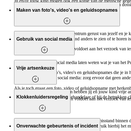
Jij en/of jouw kind mogen ook een kopie van de medische gegev
In principe bewaart het Prinses Máxima Centrum medisch dossie
met medische gegevens'.
Maken van foto's, video's en geluidsopnames
Je mag in het Prinses Maxima Centrum gerust van jezelf en je k
horen zijn. Wanneer er toch iemand anders te zien of te horen i
Gebruik van social media
Wij gaan ervan uit dat je meteen voldoet aan het verzoek van i
Natuurlijk mag je via social media laten weten wat je van het 
Vrije artsenkeuze
Je mag niet zomaar foto’s, video's en geluidsopnames die je in
het plaatsen hiervan op social media: zorg ervoor dat geen and
Als je toch graag een foto, video of geluidsopname met herken
In het Prinses Máxima Centrum hebben jij en jouw kind vrije art
kun je dat aangeven bij jouw behandelaar of bij de betrokken 
Klokkenluidersregeling
Wij gaan ervan uit dat je meteen voldoet aan het verzoek van i
Voor het melden van een vermoeden van een misstand binnen d
bij
de vertrouwenspersoon Nathalie Stud
. Gebruik hierbij he
Onverwachte gebeurtenis of incident