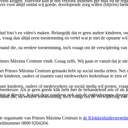
ens krijgen. Hiervoor kun je een verzoek indienen per mail bij de regi
rs voor altijd omdat wij goede, doorlopende zorg willen (blijven) bi
ind foto’s en video's maken. Belangrijk dat er geen andere kinderen, o
s, vraag dan altijd eerst toestemming en vertel wat je met de opname wil
emand die, na eerdere toestemming, toch vraagt om de verwijdering van
Prinses Máxima Centrum vindt. Graag zelfs. Wij gaan er vanuit dat je n
 het Prinses Máxima Centrum gemaakt hebt op social media zetten. Net a
ere kinderen, ouders of (namen van) medewerkers herkenbaar te zien of 
bare kinderen, ouders of medewerkers op social media wil posten, vra
senkeuze. Als je geen goede klik hebt met de behandelend arts of als j
clinical director. Je kunt deze voorkeur ook aan de ombudsvrouw doorg
emand die, na eerdere toestemming, toch vraagt om de verwijdering van
e organisatie van Prinses Máxima Centrum is
de Klokkenluidersregeli
t meldnummer 0800 0204204.