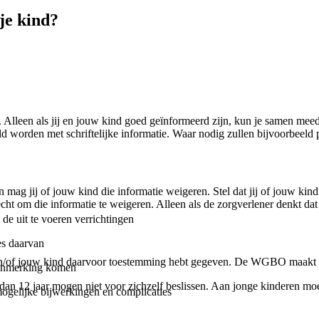
 je kind?
aal. Alleen als jij en jouw kind goed geïnformeerd zijn, kun je samen 
d worden met schriftelijke informatie. Waar nodig zullen bijvoorbeeld
n mag jij of jouw kind die informatie weigeren. Stel dat jij of jouw kind
cht om die informatie te weigeren. Alleen als de zorgverlener denkt dat 
de uit te voeren verrichtingen
es daarvan
 en/of jouw kind daarvoor toestemming hebt gegeven. De WGBO maakt on
aanmerking komen
r dan 12 jaar mogen niet voor zichzelf beslissen. Aan jonge kinderen mo
ogelijke bijwerkingen en complicaties