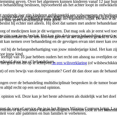
estemming geven. Over het algemeen kunnen kinderen vanaf 12 jaar hun
jn behandeling beslissen, bijvoorbeeld als het achter loopt in ontwikke
et zestiende jaar zijn kinderen gelijkgesteld aan volwassenen en beslis
 samen met de zorgverlener een goed besluit nemen. Begrijp jij en jouw k
af 12 jaar is wilsbekwaam, totdat het tegendeel blijkt. De arts is de
eze daar geen toestemming voor geeft.
beslist hij echter niet alleen. Hij doet dat samen met andere behandel
 zorg of medicijnen kun je dit weigeren. Dat mag ook als je eerst wel t
n zijn van jouw besluit. Het kan zijn dat je geen behandeling (meer) wil
le kenmerken die de arts houvast geven. In het algemeen gesteld is wi
uit kan nemen over behandeling en de gevolgen ervan niet meer kan ove
e rol bij de belangenbehartiging van jouw minderjarige kind. Het kan zi
voor jouw kind.
 leeftijd van 16 jaar hebben ouders het recht om alsnog na overlijden or
gedraaid door jou of behandelaars.
s het goed om dit op te schrijven
in een wilsverklaring
(of wilsbeschikkin
nt) of een bewijs van donorregistratie? Geef dit dan door aan de behande
ngen over de behandeling multidisciplinair besproken in de tumor boards
 altijd recht op een second opinion.
d opinion wil. Deze kan je het beste adviseren als duidelijk wat het do
 met de zorg of service die je in het Prinses Máxima Centrum krijgt. L
entrum of bij een ander kinderoncologisch centrum (ook in het buitenla
it voor alle patiënten en hun families te verbeteren.