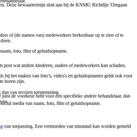
ebehandelaar.
eden. Deze bewaartermijn sluit aan bij de KNMG Richtlijn 'Omgaan
uders of (de namen van) medewerkers herkenbaar op te zien of te
 doen.
 naam, foto, film of geluidsopname.
iets post wat andere kinderen, ouders of medewerkers kan schaden.
ls bij het maken van foto’s, video's en geluidopnames geldt ook voor
te horen zijn.
ag dan van tevoren toestemming.
e juist de voorkeur hebt voor een specifieke andere behandelaar, dan
even.
 social media van naam, foto, film of geluidsopname.
ng
van toepassing. Een vermoeden van misstand kan worden gemeld