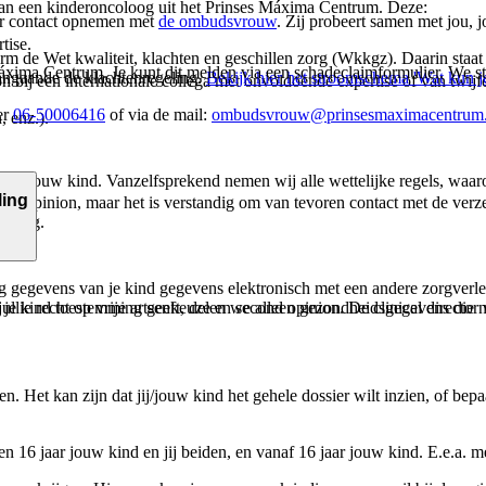
g van een kinderoncoloog uit het Prinses Máxima Centrum. Deze:
oor contact opnemen met
de ombudsvrouw
. Zij probeert samen met jou, 
tise.
orm de Wet kwaliteit, klachten en geschillen zorg (Wkkgz). Daarin staa
xima Centrum. Je kunt dit melden via een schadeclaimformulier. We stu
angaande de klachtenregeling.
Bekijk hier het stroomschema 'Wat kun je
n bij een internationale collega met onvoldoende expertise of van twijfe
er
06-50006416
of via de mail:
ombudsvrouw@prinsesmaximacentrum.
, enz.).
van jouw kind. Vanzelfsprekend nemen wij alle wettelijke regels, w
ling
ond opinion, maar het is verstandig om van tevoren contact met de ver
ossing.
g gegevens van je kind gegevens elektronisch met een andere zorgverlene
/of je kind toestemming geeft, delen we alleen gezondheidsgegevens di
llie recht op vrije artsenkeuze en second opinion. De clinical director
ien. Het kan zijn dat jij/jouw kind het gehele dossier wilt inzien, of b
2 en 16 jaar jouw kind en jij beiden, en vanaf 16 jaar jouw kind. E.e.a. 