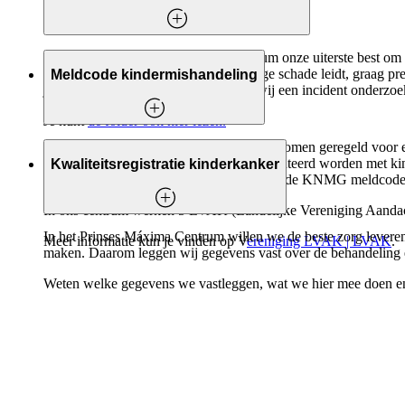
Wij doen in het Prinses Máxima Centrum onze uiterste best om 
een onverwachte gebeurtenis tot ernstige schade leidt, graag 
Meldcode kindermishandeling
je een folder met informatie over hoe wij een incident onderzoe
Je kunt
de folder ook hier lezen.
Kindermishandeling en huiselijk geweld komen geregeld voor e
behandeld, kunnen in hun leven geconfronteerd worden met kinde
Kwaliteitsregistratie kinderkanker
kunnen signaleren en te handelen volgens de KNMG meldcode
In ons centrum werken 5 LVAK (Landelijke Vereniging Aandach
In het Prinses Máxima Centrum willen we de beste zorg leveren
Meer informatie kun je vinden op V
ereniging LVAK | LVAK
.
maken. Daarom leggen wij gegevens vast over de behandeling 
Weten welke gegevens we vastleggen, wat we hier mee doen en 