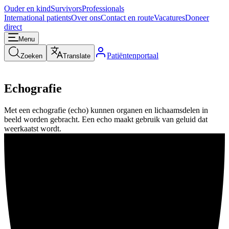
Ouder en kind
Survivors
Professionals
International patients
Over ons
Contact en route
Vacatures
Doneer
direct
Menu
Patiëntenportaal
Zoeken
Translate
Echografie
Met een echografie (echo) kunnen organen en lichaamsdelen in
beeld worden gebracht. Een echo maakt gebruik van geluid dat
weerkaatst wordt.