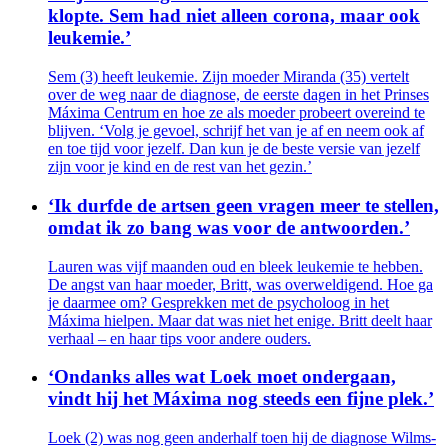
klopte. Sem had niet alleen corona, maar ook
leukemie.’
Sem (3) heeft leukemie. Zijn moeder Miranda (35) vertelt
over de weg naar de diagnose, de eerste dagen in het Prinses
Máxima Centrum en hoe ze als moeder probeert overeind te
blijven. ‘Volg je gevoel, schrijf het van je af en neem ook af
en toe tijd voor jezelf. Dan kun je de beste versie van jezelf
zijn voor je kind en de rest van het gezin.’
‘Ik durfde de artsen geen vragen meer te stellen,
omdat ik zo bang was voor de antwoorden.’
Lauren was vijf maanden oud en bleek leukemie te hebben.
De angst van haar moeder, Britt, was overweldigend. Hoe ga
je daarmee om? Gesprekken met de psycholoog in het
Máxima hielpen. Maar dat was niet het enige. Britt deelt haar
verhaal – en haar tips voor andere ouders.
‘Ondanks alles wat Loek moet ondergaan,
vindt hij het Máxima nog steeds een fijne plek.’
Loek (2) was nog geen anderhalf toen hij de diagnose Wilms-