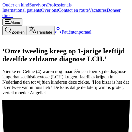
Ouder en kind
Survivors
Professionals
International patients
Over ons
Contact en route
Vacatures
Doneer
direct
Menu
Patiëntenportaal
Zoeken
Translate
‘Onze tweeling kreeg op 1-jarige leeftijd
dezelfde zeldzame diagnose LCH.’
Nienke en Celine (4) waren nog maar één jaar toen zij de diagnose
langerhanscelhistiocytose (LCH) kregen. Jaarlijks krijgen in
Nederland tien tot vijftien kinderen deze ziekte. ‘Hoe bizar is het dat
ik er twee van in huis heb? De kans dat je de loterij wint is groter,'
vertelt moeder Angeliek.