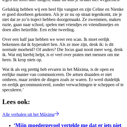
Gelukkig hebben wij een heel fijn vangnet en zijn Celine en Nienke
er goed doorheen gekomen. Als je ze nu op straat tegenkomt, zie je
niet dat ze zo’n traject hebben doorgemaakt. Ze zwemmen, maken
ruzie, gaan naar school, spelen met vriendjes en vriendinnetjes en
doen alles hetzelfde. Een echte tweeling.
Over een half jaar hebben we weer een scan. Ik moet eerlijk
bekennen dat ik hyperalert ben. Als ze moe zijn, denk ik: is dit
normale moeheid? Of anders? Die focus gaat nooit meer weg, denk
ik. Wat mij hierbij helpt, is er veel over praten met mensen om me
heen. Ik krop niets op.
Wat ik als erg prettig heb ervaren in het Máxima, is de open en
eerlijke manier van communiceren. De artsen draaiden er niet
omheen, maar zeiden de dingen zoals ze waren. Er werd duidelijk
en eerlijk gecommuniceerd, zonder verwachtingen te scheppen of te
speculeren.’
Lees ook:
Alle verhalen uit het Máxima
‘Mijn moedergevoel vertelde me dat er iets niet