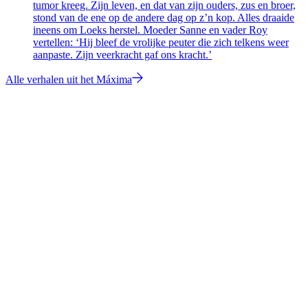
tumor kreeg. Zijn leven, en dat van zijn ouders, zus en broer,
stond van de ene op de andere dag op z’n kop. Alles draaide
ineens om Loeks herstel. Moeder Sanne en vader Roy
vertellen: ‘Hij bleef de vrolijke peuter die zich telkens weer
aanpaste. Zijn veerkracht gaf ons kracht.’
Alle verhalen uit het Máxima