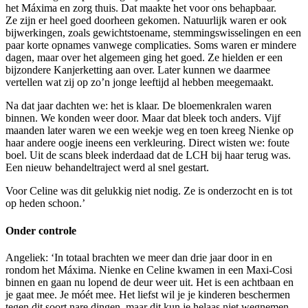
het Máxima en zorg thuis. Dat maakte het voor ons behapbaar.
Ze zijn er heel goed doorheen gekomen. Natuurlijk waren er ook
bijwerkingen, zoals gewichtstoename, stemmingswisselingen en een
paar korte opnames vanwege complicaties. Soms waren er mindere
dagen, maar over het algemeen ging het goed. Ze hielden er een
bijzondere Kanjerketting aan over. Later kunnen we daarmee
vertellen wat zij op zo’n jonge leeftijd al hebben meegemaakt.
Na dat jaar dachten we: het is klaar. De bloemenkralen waren
binnen. We konden weer door. Maar dat bleek toch anders. Vijf
maanden later waren we een weekje weg en toen kreeg Nienke op
haar andere oogje ineens een verkleuring. Direct wisten we: foute
boel. Uit de scans bleek inderdaad dat de LCH bij haar terug was.
Een nieuw behandeltraject werd al snel gestart.
Voor Celine was dit gelukkig niet nodig. Ze is onderzocht en is tot
op heden schoon.’
Onder controle
Angeliek: ‘In totaal brachten we meer dan drie jaar door in en
rondom het Máxima. Nienke en Celine kwamen in een Maxi-Cosi
binnen en gaan nu lopend de deur weer uit. Het is een achtbaan en
je gaat mee. Je móét mee. Het liefst wil je je kinderen beschermen
tegen dit soort nare dingen, maar dit kun je helaas niet wegnemen.