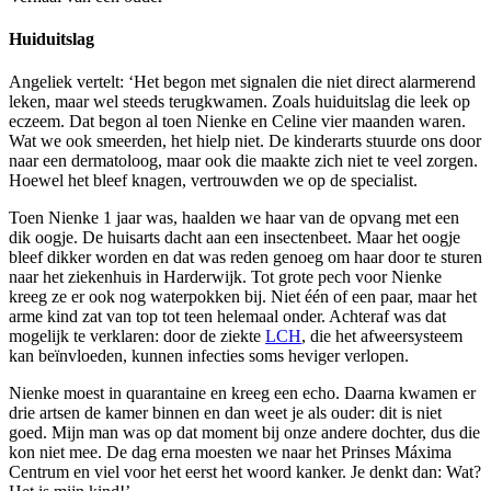
Huiduitslag
Angeliek vertelt: ‘Het begon met signalen die niet direct alarmerend
leken, maar wel steeds terugkwamen. Zoals huiduitslag die leek op
eczeem. Dat begon al toen Nienke en Celine vier maanden waren.
Wat we ook smeerden, het hielp niet. De kinderarts stuurde ons door
naar een dermatoloog, maar ook die maakte zich niet te veel zorgen.
Hoewel het bleef knagen, vertrouwden we op de specialist.
Toen Nienke 1 jaar was, haalden we haar van de opvang met een
dik oogje. De huisarts dacht aan een insectenbeet. Maar het oogje
bleef dikker worden en dat was reden genoeg om haar door te sturen
naar het ziekenhuis in Harderwijk. Tot grote pech voor Nienke
kreeg ze er ook nog waterpokken bij. Niet één of een paar, maar het
arme kind zat van top tot teen helemaal onder. Achteraf was dat
mogelijk te verklaren: door de ziekte
LCH
, die het afweersysteem
kan beïnvloeden, kunnen infecties soms heviger verlopen.
Nienke moest in quarantaine en kreeg een echo. Daarna kwamen er
drie artsen de kamer binnen en dan weet je als ouder: dit is niet
goed. Mijn man was op dat moment bij onze andere dochter, dus die
kon niet mee. De dag erna moesten we naar het Prinses Máxima
Centrum en viel voor het eerst het woord kanker. Je denkt dan: Wat?