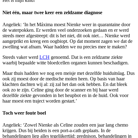
Het is mijn kind!’
Niet één, maar twee keer een zeldzame diagnose
Angeliek: ‘In het Máxima moest Nienke weer in quarantaine door
de waterpokken. Er werden veel onderzoeken gedaan en er werd
steeds meer afgestreept: dit is het niet, dit ook niet… Nienke werd
aangeprikt en kreeg een oogbiopt. Op dat moment zagen we dat de
zwelling wat afnam. Waar hadden we nu precies mee te maken?
Steeds vaker werd
LCH
genoemd. Dat is een zeldzame ziekte
waarbij bepaalde witte bloedcellen organen kunnen beschadigen.
Maar thuis hadden we nog een meisje met dezelfde huiduitslag. Dus
ook zij moest door de medische molen heen. Op basis van haar
klachten dachten wij al: zij zal het dan ook hebben. En dat bleek
ook zo te zijn. Celine ging door de scanner en bij haar werd
dezelfde ziekte gevonden in het heupbot en in de huid. Ook voor
haar moest een traject worden gestart.’
Toch weer foute boel
Angeliek: ‘Zowel Nienke als Celine zouden een jaar lang chemo
krijgen. Dus bij beiden is een port-a-cath geplaats. In de
behandelingen liep alles tegelijkertijd: prednison, behandelingen in