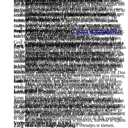
Volle kwark, volle yoghurt of Griekse yoghurt (met
Zorg dat je kind voldoende voedingsvezels eet
of gaasjes. Bij kinderen die wel tanden hebben, is het goed
(2013). Glutamine: Beneficial to prevent oral mucositis
gedronken wordt uit het zicht van je kind.
Als je kind weinig proeft
bevatten. Fructose kan laxerend werken. Vruchtensap dat met
10% vet) met muesli of cruesli.
om twee keer per dag de tanden te poetsen met fluoride
in Mexican children with acute lymphoblastic
Drinken gaat soms makkelijker dan eten. Je kunt voor
veel water is verdund kan wel. Bijvoorbeeld 1 glas
Bij verstopping kunnen vezels samen met voldoende vocht de
tandpasta.
Laat je kind wanneer dit mogelijk is rechtop zitten
leukemia?. Journal of Hematological
je kind dan ook een smoothie maken, bijvoorbeeld met
versterk pap, yoghurt of havermout met kaneel of
vruchtensap verdelen over de dag maar dan verdund met
Havermout of Brinta gemaakt met volle melk.
ontlasting soepel en zachter maken en houden. Ook zorgen
tijdens het eten en na het eten (tot een half uur). De
Malignancies, 3(1), 49.
kwark, fruit en wat havermout of pindakaas.
speculaaskruiden
water tot meerdere glazen.
vezels ervoor dat de darm in beweging blijft. Vezels zitten
Gebruik voor kinderen tot 5 jaar Fluoride-peutertandpasta.
maaltijd kan zo beter zakken.
Smoothie van volle kwark of yoghurt met havermout
onder andere in volkorenbrood, groente, (gedroogd) fruit,
Gebruik voor kinderen ouder dan 5 jaar Fluoride-tandpasta
Uderzo C, Rebora P, Marrocco E, Varotto S, Cichello
Zorg ervoor dat je kind voor een maaltijd geen snoep
doe wat pesto, mosterd, piccalilly of sambal op een
en fruit.
noten, pitten en zaden. Zie artikel
Tijdens de behandeling
en
Beperk zoete melkproducten
voor volwassenen. Als je je kind Fluoride-tandpasta gebruikt,
Zorg voor een rustige eetomgeving. Bezorgdheid en
F, Bonetti M, Maximova N, Zanon D, Fagioli F, Nesi
eet en geen vruchtensap, (chocolade)melk of limonade
boterham of maak een tosti
kijk bij "Hoeveel vezels moet mijn kind eten?".
hoeft het geen Fluoride tabletjes te nemen.
opwinding kunnen misselijkheid namelijk verergeren.
F, Masetti R, Rovelli A, Rondelli R, Valsecchi MG,
drinkt. Dit geeft al snel een vol gevoel en zorgt er
Brood, knäckebröd of crackers ruim besmeerd met
Geef je kind niet meer dan 2-3 keer op een dag melk, vla of
Ontspanning en afleiding kunnen helpen.
Cesaro S (2011) Glutamine-enriched nutrition does not
voeg verse kruiden of specerijen toe, zoals basilicum,
daardoor misschien voor dat je kind tijdens de maaltijd
margarine of roomboter en dik of dubbel belegd.
Zorg dat je kind elke dag ontbijt
Poets ‘s ochtends en voor het slapen gaan de tanden met een
pap te eten. In melk en melkproducten zoals vla en pap zit van
reduce mucosal morbidity or complications after stem-
gember, chilipeper, knoflook of munt
niet veel eet.
zachte tandenborstel, met name de overgang tand-tandvlees.
nature melksuiker (lactose). Dit wordt bij diarree soms
Forceer niet, dring het eten niet op.Overleg met de arts
cell transplantation for childhood malignancies: a
Amerikaanse (dikke) pannenkoeken gemaakt met volle
’s Nachts bewegen de darmen minder dan overdag. Door te
Ook al bloedt het tandvlees dan toch poetsen. Spoel de
moeilijker verteerd in de darmen.
of medicijnen tegen de misselijkheid je kind kunnen
prospective randomized study. Transplantation
gebruik dressings of sauzen met een frisse of sterke
Het kan voor je kind ook helpen om tijdens de maaltijd
melk.
ontbijten worden de darmen weer op gang gebracht. Zorg dat
tandenborstel na gebruik goed uit met kraanwater en bewaar
helpen.
91:1321–1325
smaak, zoals citroen- of limoensap, balsamicoazijn,
niet te drinken. Drinken tijdens de maaltijd kan sneller
je kind iedere dag begint met een goed ontbijt, bijvoorbeeld
het droog met 'de kop' naar boven. Vervang de tandenborstel
Zure melkproducten zoals karnemelk en yoghurt worden
mosterd, ketchup of chilisaus
een vol gevoel geven. Probeer je kind voldoende te
Wentelteefjes gemaakt met ei en volle melk.
een schaaltje kwark of yoghurt met fruit en muesli of 1-2
wanneer de 'haren' uit elkaar gaan.
makkelijker verteerd, omdat hierin minder melksuiker zit. Dus
laten drinken tussen de eetmomenten door.
sneeën volkorenbrood met beleg met daarbij een glas drinken,
kies liever voor deze producten.
voeg krokante of frisse dingen toe, zoals gebakken
Lunch:
zoals een beker melk, een glas water of thee.
Suikervrije kauwgom kan helpen om speeksel aan te maken,
uitjes, croutons, komkommerreepjes, kappertjes of
Maak eetmomenten zo ontspannen mogelijk. Het kan
zeker voor die kinderen die al gewend zijn kauwgom te
Wanneer je kind drinkvoeding of sondevoeding krijgt is dit
augurkjes
helpen om voor het eten je kind even te laten rusten of
Laat je kind bewegen
gebruiken.
Brood of crackers ruim besmeerd met margarine of
meestal geen probleem, want die bevatten weinig melksuiker.
juist even naar buiten te laten gaan. Wat kinderen
roomboter en dik of dubbel belegd.
Soms is het nodig dat de sondevoeding (tijdelijk) wordt
probeer groenten met een sterke smaak, zoals venkel,
prettig vinden tijdens het eten verschilt per kind.
Bewegen - zoals wandelen en buitenspelen - zorgt ervoor dat
Als tandenpoetsen niet lukt, spoelen dan de mond met water
aangepast. Er wordt dan Peptisorb gegeven. Doordat de
bleekselderij, paprika of tomaat
Misschien voelt je kind zich wel het meest ontspannen
de darmen meer in beweging komen. De ontlasting zal zich
of mondwater. Laat je kind na het braken de mond spoelen
Pannenkoeken of poffertjes bij voorkeur met spek en/of
eiwitten in deze sondevoeding al gedeeltelijk verteerd zijn,
in een rustige ruimte zonder afleiding. Het kan ook zo
dan makkelijker door de darmen heen verplaatsen. Het
met kraanwater.
kaas, notenpasta of suiker/stroop.
wordt dit beter opgenomen. Het kan zijn dat de sondevoeding
gebruik een dipsaus zoals humus, tzatziki, guacamole
zijn dat afleiding tijdens het eten juist helpt,
poepen zal zo makkelijker worden.
in dat geval ook continue (druppelend over de dag verdeeld)
of cocktailsaus
bijvoorbeeld door muziek te luisteren, televisie te kijken
Kwark en fruit.
Verzorg de lippen van je kind
wordt gegeven in plaats van in porties.
of met jou, broertjes/zusjes of vriendjes te kletsen.
Zorg voor een rustige omgeving