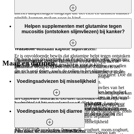
maakt eten en drinken moelijker voor je kind. Een pijnlijke
mond wordt niet minder door bepaalde voeding. Wel zijn er
allerlei aanpassingen mogelijk die het eten en drinken minder
pijnlijk kunnen maken voor je kind.
Kapotte en ontstoken slijmvliezen wordt ook wel mucositis
genoemd. Dit kan op verschillende plaatsen in het lichaam
Helpen supplementen met glutamine tegen
Adviezen bij een pijnlijke mond
van je kind voorkomen. Zo kan mucositis vooral in het mond-
mucositis (ontstoken slijmvliezen) bij kanker?
keelgebied optreden, of juist in het maagdarmkanaal.
Vraag de arts naar medicijnen tegen een pijnlijke mond
voor je kind
Waardoor ontstaan kapotte slijmvliezen?
Er is onvoldoende bewijs dat glutamine helpt tegen ontstoken
Op basis van de klachten kan de arts bepalen welk medicijn
Chemotherapie beschadigt niet alleen kankercellen, maar ook
slijmvliezen bij kanker. Daarnaast weten we nog niet of
Maag en darmen
tegen de pijn het meest geschikt is voor je kind.
gezonde cellen in het lichaam. Dit gaat met name om cellen
glutamine veilig is tijdens chemotherapie. Daarom is het
die zich snel delen, zoals de cellen in het slijmvlies van de
advies om je kind geen supplement met glutamine te geven
IJsschaafsel of ijswater helpt om de pijn te verzachten. Doe dit
mond, slokdarm of darmen. Zo kan chemotherapie
tijdens de behandeling van kanker.
niet als de kou tot extra pijn lijdt.
Voedingsadviezen bij misselijkheid
ontstekingen van de slijmvliezen veroorzaken.
Chemotherapie en bestraling kunnen het slijmvlies van het
Vermijd producten die pijnlijk zijn
Ook bij bestraling van slijmvliezen raken cellen beschadigd.
maagdarmkanaal beschadigen. Door deze beschadigingen kan
Ook hierdoor heeft je kind kans op ontstekingen in het mond-
het slijmvlies ontsteken. Dit heet mucositis. Afhankelijk van
keelgebied of het maagdarmkanaal. Het is een
Laat je kind zelf proberen wat wel en niet gaat. Laat de
de plaats en de ernst van de ontsteking kan dit zorgen voor
Misselijkheid kan verschillende oorzaken hebben. Het kan
veelvoorkomende bijwerking. Bij bestraling samen met
producten staan die minder goed gaan of zoek daarvoor een
pijn in de mond, buikpijn, problemen met slikken en diarree.
een bijwerking zijn van de ziekte of van de behandeling, zoals
Voedingsadviezen bij diarree
chemotherapie kan de ontsteking langer duren dan bij
vervanging. Laat je kind zijn of haar mond naspoelen met
chemotherapie of bestraling. Ook kunnen bepaalde
bestraling of chemotherapie alleen.
water om de pijnklachten te verminderen.
Wat is glutamine?
medicijnen, bijvoorbeeld pijnstillers, misselijkheid
veroorzaken.
Als zure melkproducten (karnemelk, yoghurt, room-yoghurt,
Pijn door de ontstoken slijmvliezen
Glutamine is een aminozuur, dit is een bouwsteen van