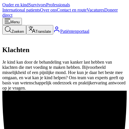
Ouder en kind
Survivors
Professionals
International patients
Over ons
Contact en route
Vacatures
Doneer
direct
Menu
Patiëntenportaal
Zoeken
Translate
Klachten
Je kind kan door de behandeling van kanker last hebben van
klachten die met voeding te maken hebben. Bijvoorbeeld
misselijkheid of een pijnlijke mond. Hoe kun je daar het beste mee
omgaan, en wat kan je kind helpen? Ons team van experts geeft op
basis van wetenschappelijk onderzoek en praktijkervaring antwoord
op je vragen.