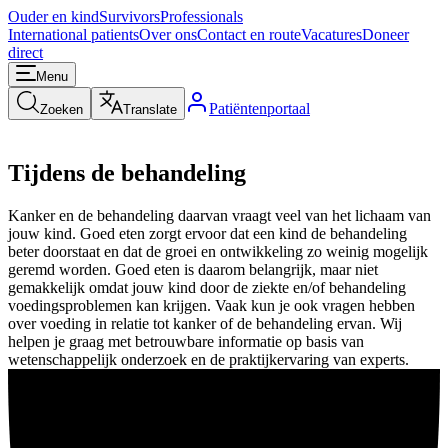
Ouder en kind
Survivors
Professionals
International patients
Over ons
Contact en route
Vacatures
Doneer
direct
Menu
Patiëntenportaal
Zoeken
Translate
Tijdens de behandeling
Kanker en de behandeling daarvan vraagt veel van het lichaam van
jouw kind. Goed eten zorgt ervoor dat een kind de behandeling
beter doorstaat en dat de groei en ontwikkeling zo weinig mogelijk
geremd worden. Goed eten is daarom belangrijk, maar niet
gemakkelijk omdat jouw kind door de ziekte en/of behandeling
voedingsproblemen kan krijgen. Vaak kun je ook vragen hebben
over voeding in relatie tot kanker of de behandeling ervan. Wij
helpen je graag met betrouwbare informatie op basis van
wetenschappelijk onderzoek en de praktijkervaring van experts.