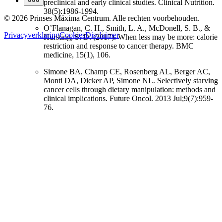
preclinical and early clinical studies. Clinical Nutrition.
38(5):1986-1994.
© 2026 Prinses Máxima Centrum. Alle rechten voorbehouden.
O’Flanagan, C. H., Smith, L. A., McDonell, S. B., &
Privacyverklaring
Cookies
Disclaimer
Hursting, S. D. (2017). When less may be more: calorie
restriction and response to cancer therapy. BMC
medicine, 15(1), 106.
Simone BA, Champ CE, Rosenberg AL, Berger AC,
Monti DA, Dicker AP, Simone NL. Selectively starving
cancer cells through dietary manipulation: methods and
clinical implications. Future Oncol. 2013 Jul;9(7):959-
76.