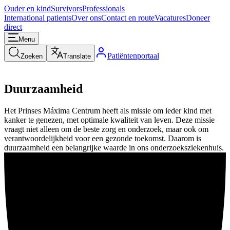
Ouder en kind
Survivors
Professionals
International patients
Over ons
Contact en route
Vacatures
Doneer
direct
Menu
Patiëntenportaal
Zoeken
Translate
Duurzaamheid
Het Prinses Máxima Centrum heeft als missie om ieder kind met
kanker te genezen, met optimale kwaliteit van leven. Deze missie
vraagt niet alleen om de beste zorg en onderzoek, maar ook om
verantwoordelijkheid voor een gezonde toekomst. Daarom is
duurzaamheid een belangrijke waarde in ons onderzoeksziekenhuis.