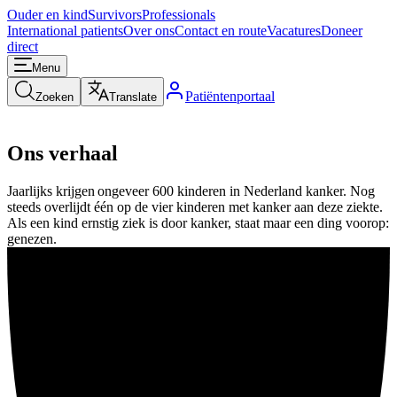
Ouder en kind
Survivors
Professionals
International patients
Over ons
Contact en route
Vacatures
Doneer
direct
Menu
Patiëntenportaal
Zoeken
Translate
Ons verhaal
Jaarlijks krijgen ongeveer 600 kinderen in Nederland kanker. Nog
steeds overlijdt één op de vier kinderen met kanker aan deze ziekte.
Als een kind ernstig ziek is door kanker, staat maar een ding voorop:
genezen.