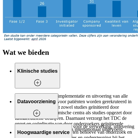
Wat we bieden
Klinische studies
Het TDC verzorgt de implementatie en uitvoering van alle
klinische studies waarvoor patiënten worden gerekruteerd in
Datavoorziening
het Máxima. Dit omvat zowel studies geïnitieerd door
onderzoekers in academische centra als studies opgezet door
farmaceutische bedrijven. Daarnaast verzorgt het TDC de
opzet en coördinatie van door onderzoekers geïnitieerde
Het TDC is verantwoordelijk voor de verwerking, uitlevering
studies die zowel nationaal als internationaal uitgevoerd
en duiding van klinische data ten behoeve van onderzoek en
Hoogwaardige service
worden.
kwaliteit. Het TDC biedt advies en ondersteuning bij het