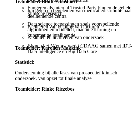
Teamleider: Edith Schasfoort
Fungeren als Internal Trusted Party binnen de gehele
Inregelen en begeleiden van medicatiedistributie naar
klinische research
deelnemende centra
Data science toepassingen zoals voorspellende
Faciliteren van betaling van facturen
algoritmen en modellen, machine learning en
kunstmatige intelligentie
Afsluiten en archiveren van onderzoek
Binnen het Máxima werkt CDAAG samen met IDT-
Teamleider: Karolien Makkink
Data Intelligence en Big Data Core
Statistici:
Ondersteuning bij alle fases van prospectief klinisch
onderzoek, van opzet tot finale analyse
Teamleider: Rinke Riezebos