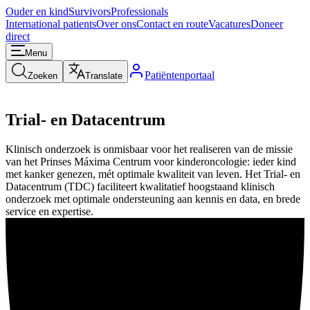
Ouder en kind
Survivors
Professionals
International patients
Over ons
Contact en route
Vacatures
Doneer
direct
Menu
Patiëntenportaal
Zoeken
Translate
Trial- en Datacentrum
Klinisch onderzoek is onmisbaar voor het realiseren van de missie
van het Prinses Máxima Centrum voor kinderoncologie: ieder kind
met kanker genezen, mét optimale kwaliteit van leven. Het Trial- en
Datacentrum (TDC) faciliteert kwalitatief hoogstaand klinisch
onderzoek met optimale ondersteuning aan kennis en data, en brede
service en expertise.