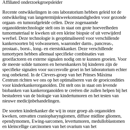
Affiliated onderzoekgroepsleider
Recente ontwikkelingen in ons laboratorium hebben geleid tot de
ontwikkeling van langetermijnkweekomstandigheden voor gezonde
orgaan- en tumorafgeleide cellen. Deze zogenaamde
organoïdentechnologie stelt ons in staat om grote hoeveelheden
tumormateriaal te kweken uit een kleine biopsie of uit verwijderd
weefsel. Deze technologie is geoptimaliseerd voor verschillende
kankersoorten bij volwassenen, waaronder darm-, pancreas-,
prostaat-, borst-, long- en eierstokkanker. Deze verschillende
tumortypen hebben allemaal specifieke combinaties van
groeifactoren en externe signalen nodig om te kunnen groeien. Voor
de meeste solide tumoren en hersenkankers bij kinderen zijn de
specifieke signalen voor succesvolle groei in het laboratorium echter
nog onbekend. In de Clevers-groep van het Prinses Máxima
Centrum richten we ons op het optimaliseren van de groeicondities
voor kinderkankerorganoïden. Dit stelt ons in staat om levende
biobanken van kankerorganoïden te creëren die zullen helpen bij het
bestuderen van de biologie van kindertumoren en het testen van
nieuwe medicijnbehandelingen.
De soorten kinderkanker die wij in onze groep als organoïden
kweken, omvatten craniopharyngiomen, diffuse midline gliomen,
ependymomen, Ewing-sarcomen, levertumoren, medulloblastomen
en kleincellige carcinomen van het ovarium van het