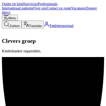
Ouder en kind
Survivors
Professionals
International patients
Over ons
Contact en route
Vacatures
Doneer
direct
Menu
Patiëntenportaal
Zoeken
Translate
Clevers groep
Kinderkanker organoïden.