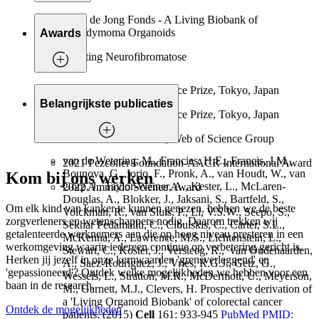
Daan de Jong Fonds - A Living Biobank of
Ependymoma Organoids
Awards
Stichting Neurofibromatose
2019 Keio Medical Science Prize, Tokyo, Japan
Belangrijkste publicaties
2019 Keio Medical Science Prize, Tokyo, Japan
2019 Citation Laureate, Web of Science Group
van de Wetering, M., Francies, H.E., Francis, J.M.,
2021 Pezcoller Foundation-AACR International Award
Bounova, G., Iorio, F., Pronk, A., van Houdt, W., van
Kom bij ons werken
Gorp, J., Taylor-Weiner, A., Kester, L., McLaren-
2022 Ammodo Science Award
Douglas, A., Blokker, J., Jaksani, S., Bartfeld, S.,
Om elk kind van kanker te kunnen genezen, hebben we de beste
Volckman, R., van Sluis, P., Li, V.S.W., Seepo, S.,
zorgverleners en wetenschappers nodig. Daarom trekken wij
Sekhar Pedamallu, C., Cibulskis, C., Carter, S.L.,
getalenteerde werknemers aan die op hoog niveau presteren in een
McKenna, A., Lawrence, M.S., Lichtenstein, L.,
werkomgeving waarin iedereen continue op verbetering gericht is.
Stewart, C., Koster, J., Versteeg, R., van Oudenaarden,
Herken jij jezelf in onze kernwaarden 'grensverleggend' en
A., Saez-Rodriguez, J., Vries, R.G.J., Getz, G.,
'gepassioneerd'? Ontdek welke mogelijkheden we hebben voor een
Wessels, L., Stratton, M.R., McDermott, U., Meyerson,
baan in de research.
M., Garnett, M.J., Clevers, H. Prospective derivation of
a 'Living Organoid Biobank' of colorectal cancer
Ontdek de mogelijkheden
patients. (2015)
Cell
161: 933-945
PubMed PMID: