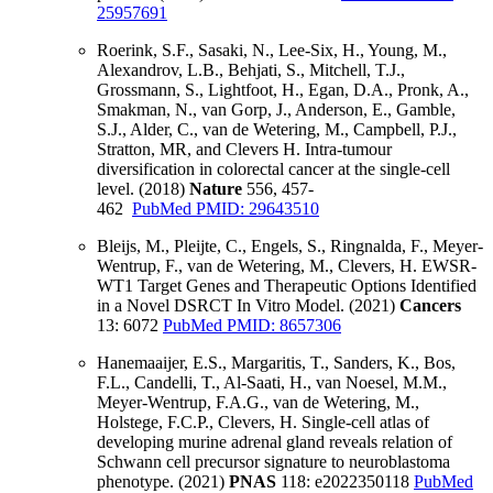
25957691
Roerink, S.F., Sasaki, N., Lee-Six, H., Young, M.,
Alexandrov, L.B., Behjati, S., Mitchell, T.J.,
Grossmann, S., Lightfoot, H., Egan, D.A., Pronk, A.,
Smakman, N., van Gorp, J., Anderson, E., Gamble,
S.J., Alder, C., van de Wetering, M., Campbell, P.J.,
Stratton, MR, and Clevers H. Intra-tumour
diversification in colorectal cancer at the single-cell
level. (2018)
Nature
556, 457-
462
PubMed PMID: 29643510
Bleijs, M., Pleijte, C., Engels, S., Ringnalda, F., Meyer-
Wentrup, F., van de Wetering, M., Clevers, H. EWSR-
WT1 Target Genes and Therapeutic Options Identified
in a Novel DSRCT In Vitro Model. (2021)
Cancers
13: 6072
PubMed PMID: 8657306
Hanemaaijer, E.S., Margaritis, T., Sanders, K., Bos,
F.L., Candelli, T., Al-Saati, H., van Noesel, M.M.,
Meyer-Wentrup, F.A.G., van de Wetering, M.,
Holstege, F.C.P., Clevers, H. Single-cell atlas of
developing murine adrenal gland reveals relation of
Schwann cell precursor signature to neuroblastoma
phenotype. (2021)
PNAS
118: e2022350118
PubMed