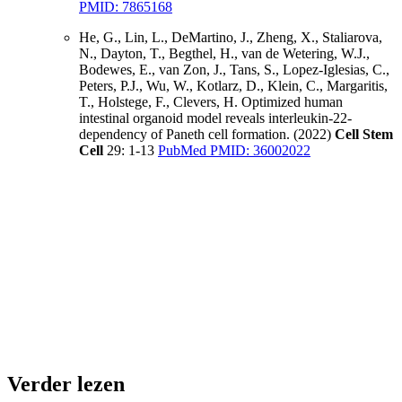
PMID: 7865168
He, G., Lin, L., DeMartino, J., Zheng, X., Staliarova,
N., Dayton, T., Begthel, H., van de Wetering, W.J.,
Bodewes, E., van Zon, J., Tans, S., Lopez-Iglesias, C.,
Peters, P.J., Wu, W., Kotlarz, D., Klein, C., Margaritis,
T., Holstege, F., Clevers, H. Optimized human
intestinal organoid model reveals interleukin-22-
dependency of Paneth cell formation. (2022)
Cell Stem
Cell
29: 1-13
PubMed PMID: 36002022
Verder lezen