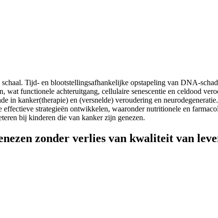
schaal. Tijd- en blootstellingsafhankelijke opstapeling van DNA-schade
n, wat functionele achteruitgang, cellulaire senescentie en celdood ve
de in kanker(therapie) en (versnelde) veroudering en neurodegeneratie
de effectieve strategieën ontwikkelen, waaronder nutritionele en farmac
teren bij kinderen die van kanker zijn genezen.
nezen zonder verlies van kwaliteit van lev