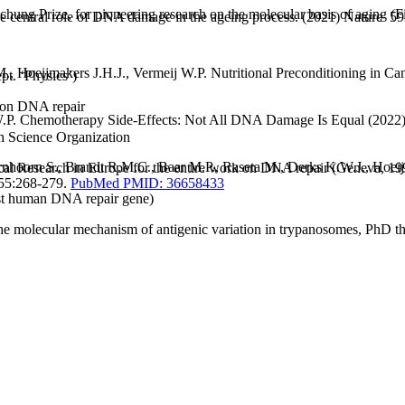
chung Prize, for pioneering research on the molecular basis of aging (F
The central role of DNA damage in the ageing process. (2021) Nature
 Hoeijmakers J.H.J., Vermeij W.P. Nutritional Preconditioning in C
t. ‘Physics’)
 on DNA repair
P. Chemotherapy Side-Effects: Not All DNA Damage Is Equal (2022)
ch Science Organization
rnhoorn S., Brandt R.M.C., Baar M.P., Raseta M., Derks K.W.J., Hoei
dical Research in Europe for the entire work on DNA repair (Geneva, 19
 55:268-279.
PubMed PMID: 36658433
irst human DNA repair gene)
the molecular mechanism of antigenic variation in trypanosomes, PhD th