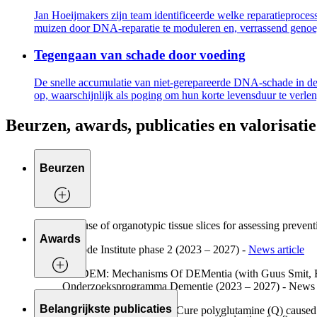
Jan Hoeijmakers zijn team identificeerde welke reparatieproces
muizen door DNA-reparatie te moduleren en, verrassend genoeg, 
Tegengaan van schade door voeding
De snelle accumulatie van niet-gerepareerde DNA-schade in deze
op, waarschijnlijk als poging om hun korte levensduur te verle
Beurzen, awards, publicaties en valorisatie
Beurzen
The use of organotypic tissue slices for assessing preven
Awards
Oncode Institute phase 2 (2023 – 2027) -
News article
MODEM: Mechanisms Of DEMentia (with Guus Smit, Elly 
Onderzoeksprogramma Dementie (2023 – 2027) - News 
Selection of awards
Belangrijkste publicaties
CureQ: Predict, Delay & Cure polyglutamine (Q) caused