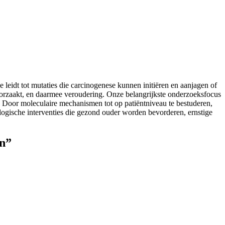
 leidt tot mutaties die carcinogenese kunnen initiëren en aanjagen of
roorzaakt, en daarmee veroudering. Onze belangrijkste onderzoeksfocus
. Door moleculaire mechanismen tot op patiëntniveau te bestuderen,
ologische interventies die gezond ouder worden bevorderen, ernstige
en”