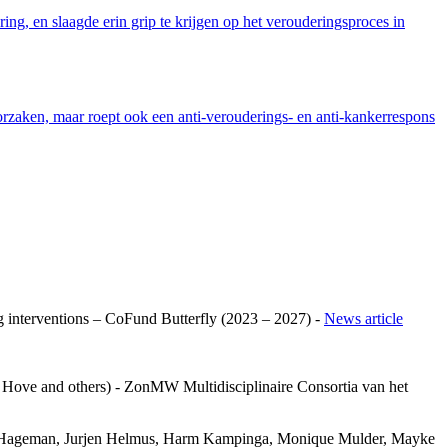
ng, en slaagde erin grip te krijgen op het verouderingsproces in
orzaken, maar roept ook een anti-verouderings- en anti-kankerrespons
ing interventions – CoFund Butterfly (2023 – 2027) -
News article
ove and others) - ZonMW Multidisciplinaire Consortia van het
urre Hageman, Jurjen Helmus, Harm Kampinga, Monique Mulder, Mayke