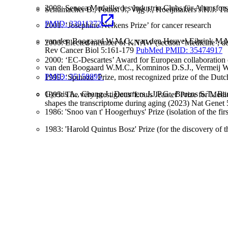
2008: Seneca Medaille des Industrie-Clubs für Altensfors
Schumacher B., Pothof J., Vijg J., Hoeijmakers J.H.J. 
PMID: 33911272
2001: ‘Josephine Nefkens Prize’ for cancer research
van den Boogaard W.M.C., van den Heuvel-Eibrink M.M.,
2000: Elected member of KNAW (section ‘Medicine’, dep
Rev Cancer Biol 5:161-179
PubMed PMID: 35474917
2000: ‘EC-Descartes’ Award for European collaboration
van den Boogaard W.M.C., Komninos D.S.J., Vermeij W.
PMID: 35158895
1999: ‘Spinoza’ Prize, most recognized prize of the Dut
Gyenis A., Chang J., Demmers J.J.P.G., Bruens S.T., Ba
1995: The very prestigious 'Louis Jeantet' Prize for Me
shapes the transcriptome during aging (2023) Nat Genet
1986: 'Snoo van t' Hoogerhuys' Prize (isolation of the f
1983: 'Harold Quintus Bosz' Prize (for the discovery of 