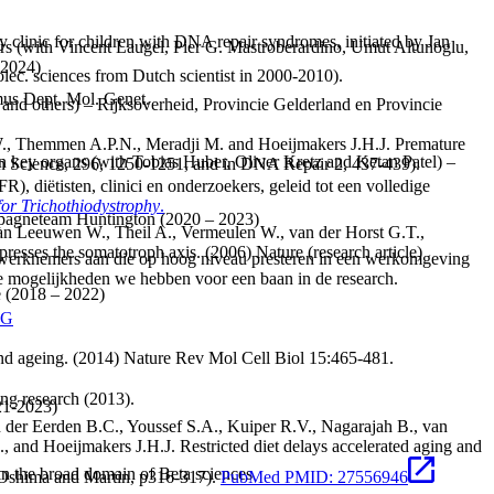
ry clinic for children with DNA repair syndromes, initiated by Jan
ers (with Vincent Laugel, Pier G. Mastroberardino, Umut Altunoglu,
 2024)
ec. sciences from Dutch scientist in 2000-2010).
us Dept. Mol. Genet.
nd others) – Rijksoverheid, Provincie Gelderland en Provincie
 W., Themmen A.P.N., Meradji M. and Hoeijmakers J.H.J. Premature
n key organs (with Tobias Huber, Oliver Kretz and Ketan Patel) –
 in Science, 296, 1250-1251, and in DNA Repair 2, 437-439).
diëtisten, clinici en onderzoekers, geleid tot een volledige
for Trichothiodystrophy
.
mpagneteam Huntington (2020 – 2023)
an Leeuwen W., Theil A., Vermeulen W., van der Horst G.T.,
resses the somatotroph axis. (2006) Nature (research article)
 werknemers aan die op hoog niveau presteren in een werkomgeving
lke mogelijkheden we hebben voor een baan in de research.
e (2018 – 2022)
CG
 and ageing. (2014) Nature Rev Mol Cell Biol 15:465-481.
ing research (2013).
21-2023)
 der Eerden B.C., Youssef S.A., Kuiper R.V., Nagarajah B., van
, and Hoeijmakers J.H.J. Restricted diet delays accelerated aging and
n the broad domain of Beta sciences
 Oshima and Martin, p316-317).
PubMed PMID: 27556946