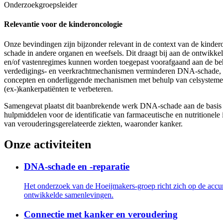
Onderzoekgroepsleider
Relevantie voor de kinderoncologie
Onze bevindingen zijn bijzonder relevant in de context van de kinde
schade in andere organen en weefsels. Dit draagt bij aan de ontwikke
en/of vastenregimes kunnen worden toegepast voorafgaand aan de behan
verdedigings- en veerkrachtmechanismen verminderen DNA-schade, ve
concepten en onderliggende mechanismen met behulp van celsystemen, o
(ex-)kankerpatiënten te verbeteren.
Samengevat plaatst dit baanbrekende werk DNA-schade aan de basis van
hulpmiddelen voor de identificatie van farmaceutische en nutritionel
van verouderingsgerelateerde ziekten, waaronder kanker.
Onze activiteiten
DNA-schade en -reparatie
Het onderzoek van de Hoeijmakers-groep richt zich op de accu
ontwikkelde samenlevingen.
Connectie met kanker en veroudering