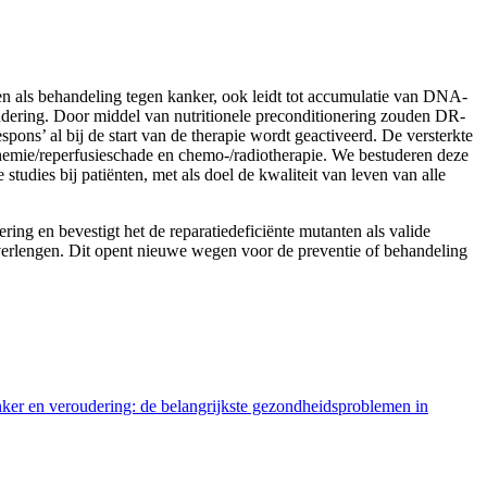
en als behandeling tegen kanker, ook leidt tot accumulatie van DNA-
oudering. Door middel van nutritionele preconditionering zouden DR-
ns’ al bij de start van de therapie wordt geactiveerd. De versterkte
emie/reperfusieschade en chemo-/radiotherapie. We bestuderen deze
dies bij patiënten, met als doel de kwaliteit van leven van alle
ng en bevestigt het de reparatiedeficiënte mutanten als valide
 verlengen. Dit opent nieuwe wegen voor de preventie of behandeling
ker en veroudering: de belangrijkste gezondheidsproblemen in