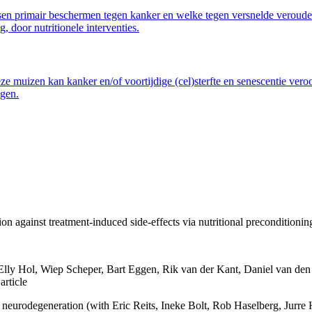
sen primair beschermen tegen kanker en welke tegen versnelde verouderi
door nutritionele interventies.
 muizen kan kanker en/of voortijdige (cel)sterfte en senescentie vero
ngen.
tion against treatment-induced side-effects via nutritional precondition
Hol, Wiep Scheper, Bart Eggen, Rik van der Kant, Daniel van den H
article
 neurodegeneration (with Eric Reits, Ineke Bolt, Rob Haselberg, J