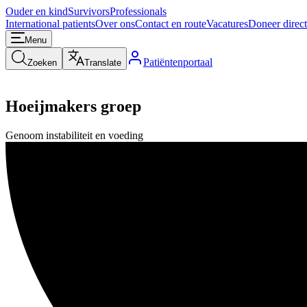
Ouder en kind
Survivors
Professionals
International patients
Over ons
Contact en route
Vacatures
Doneer direct
Menu
Patiëntenportaal
Zoeken
Translate
Hoeijmakers groep
Genoom instabiliteit en voeding