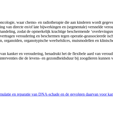
roncologie, waar chemo- en radiotherapie die aan kinderen wordt gegev
ling van directe en/of late bijwerkingen en (segmentale) versnelde ver
deling, zodat de opmerkelijk krachtige beschermende ‘overlevingsrespo
rtragen veroudering en beschermen tegen operatie-geassocieerde isch
rganoïden, organotypische weefselslices, muismodellen en klinische stu
 kanker en veroudering, benadrukt het de flexibele aard van verouderi
e interventies die de levens- en gezondheidsduur bij zoogdieren kunnen
mulatie en reparatie van DNA-schade en de gevolgen daarvan voor kan