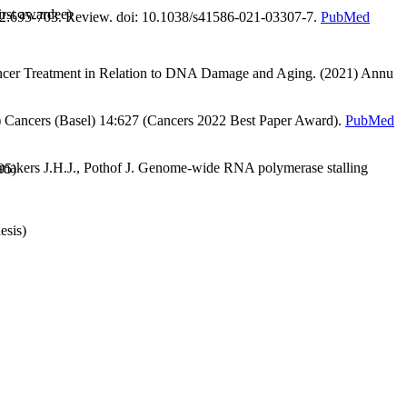
irst awardee)
 592:695-703. Review. doi: 10.1038/s41586-021-03307-7.
PubMed
ancer Treatment in Relation to DNA Damage and Aging. (2021) Annu
 Cancers (Basel) 14:627 (Cancers 2022 Best Paper Award).
PubMed
jmakers J.H.J., Pothof J. Genome-wide RNA polymerase stalling
95)
esis)