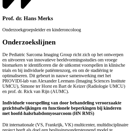
Prof. dr. Hans Merks
Onderzoekgroepsleider en kinderoncoloog
Onderzoekslijnen
De Pediatric Sarcoma Imaging Group richt zich op het ontwerpen
en uitvoeren van innovatieve beeldvormingsstudies om vroege
biomarkers te identificeren die de uitkomst voorspellen in klinische
trials en bij individuele patiëntenzorg, en om de stadiëring te
optimaliseren. Dit gebeurt in nauwe samenwerking met het
PROVIDI-lab van Alexander Leemans (Imaging Sciences Institute
UMCU), Simone ter Horst en Bart de Keizer (Radiologie UMCU)
en prof. dr. Rick van Rijn (AUMC).
Individuele voorspelling van door behandeling veroorzaakte
gezichtsafwijkingen en functionele beperkingen bij kinderen
met hoofd-halsrhabdomyosarcoom (HN RMS)
Dit internationale (VS, Frankrijk, VK) multicenter, multidisciplinaire
project heeft als doel een beslissingsondersteunend model te