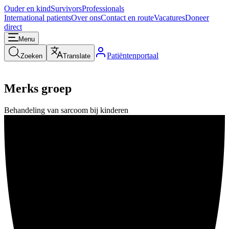
Ouder en kind
Survivors
Professionals
International patients
Over ons
Contact en route
Vacatures
Doneer
direct
Menu
Patiëntenportaal
Zoeken
Translate
Merks groep
Behandeling van sarcoom bij kinderen