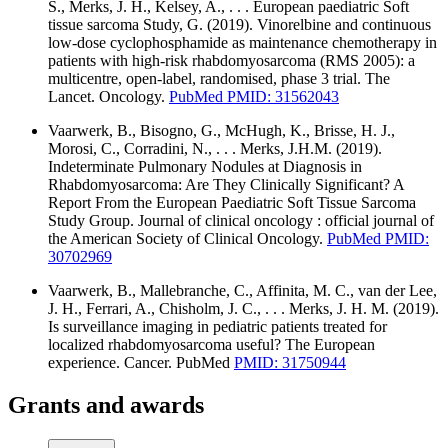
S., Merks, J. H., Kelsey, A., . . . European paediatric Soft
tissue sarcoma Study, G. (2019). Vinorelbine and continuous
low-dose cyclophosphamide as maintenance chemotherapy in
patients with high-risk rhabdomyosarcoma (RMS 2005): a
multicentre, open-label, randomised, phase 3 trial. The
Lancet. Oncology.
PubMed PMID: 31562043
Vaarwerk, B., Bisogno, G., McHugh, K., Brisse, H. J.,
Morosi, C., Corradini, N., . . . Merks, J.H.M. (2019).
Indeterminate Pulmonary Nodules at Diagnosis in
Rhabdomyosarcoma: Are They Clinically Significant? A
Report From the European Paediatric Soft Tissue Sarcoma
Study Group. Journal of clinical oncology : official journal of
the American Society of Clinical Oncology.
PubMed PMID:
30702969
Vaarwerk, B., Mallebranche, C., Affinita, M. C., van der Lee,
J. H., Ferrari, A., Chisholm, J. C., . . . Merks, J. H. M. (2019).
Is surveillance imaging in pediatric patients treated for
localized rhabdomyosarcoma useful? The European
experience. Cancer. PubMed
PMID: 31750944
Grants and awards