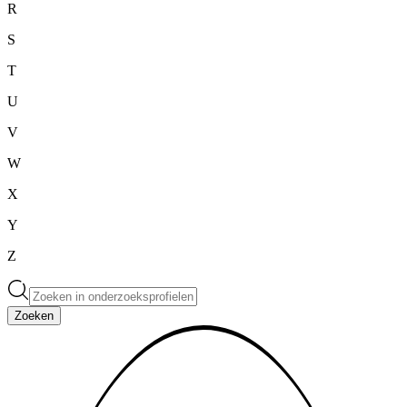
R
S
T
U
V
W
X
Y
Z
Zoeken