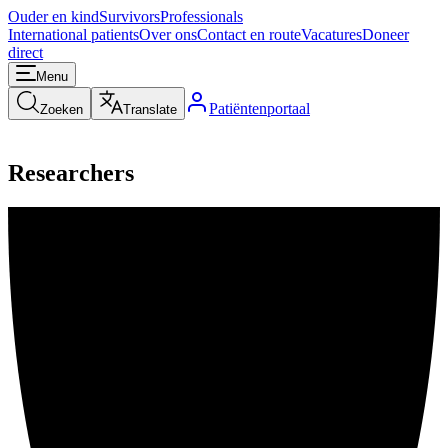
Ouder en kind
Survivors
Professionals
International patients
Over ons
Contact en route
Vacatures
Doneer
direct
Menu
Patiëntenportaal
Zoeken
Translate
Researchers