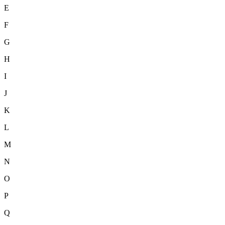
E
F
G
H
I
J
K
L
M
N
O
P
Q