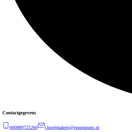
Contactgegevens
000889725266
j.hoeijmakers@erasmusmc.nl