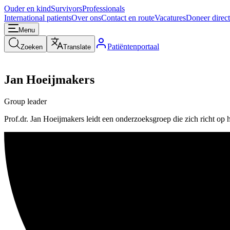
Ouder en kind
Survivors
Professionals
International patients
Over ons
Contact en route
Vacatures
Doneer direct
Menu
Patiëntenportaal
Zoeken
Translate
Jan Hoeijmakers
Group leader
Prof.dr. Jan Hoeijmakers leidt een onderzoeksgroep die zich richt op h