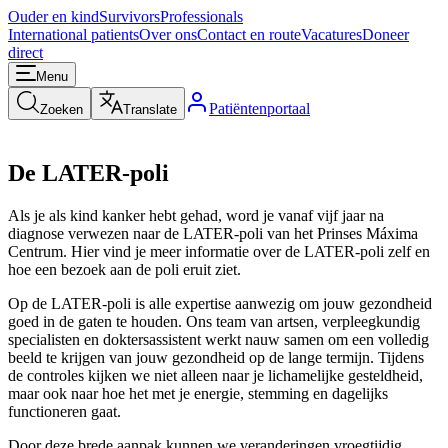
Ouder en kind
Survivors
Professionals
International patients
Over ons
Contact en route
Vacatures
Doneer
direct
Menu
Patiëntenportaal
Zoeken
Translate
De LATER-poli
Als je als kind kanker hebt gehad, word je vanaf vijf jaar na
diagnose verwezen naar de LATER-poli van het Prinses Máxima
Centrum. Hier vind je meer informatie over de LATER-poli zelf en
hoe een bezoek aan de poli eruit ziet.
Op de LATER-poli is alle expertise aanwezig om jouw gezondheid
goed in de gaten te houden. Ons team van artsen, verpleegkundig
specialisten en doktersassistent werkt nauw samen om een volledig
beeld te krijgen van jouw gezondheid op de lange termijn. Tijdens
de controles kijken we niet alleen naar je lichamelijke gesteldheid,
maar ook naar hoe het met je energie, stemming en dagelijks
functioneren gaat.
Door deze brede aanpak kunnen we veranderingen vroegtijdig