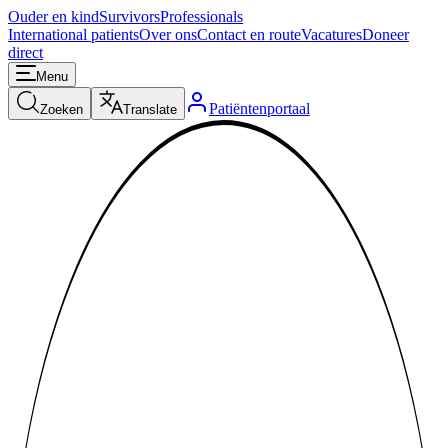
Ouder en kind
Survivors
Professionals
International patients
Over ons
Contact en route
Vacatures
Doneer
direct
Menu
Patiëntenportaal
Zoeken
Translate